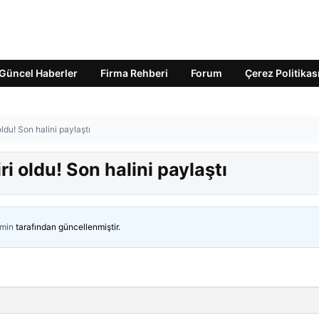
Güncel Haberler
Firma Rehberi
Forum
Çerez Politikas
ldu! Son halini paylaştı
i oldu! Son halini paylaştı
min
tarafından güncellenmiştir.