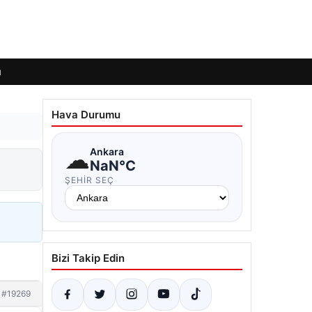
ı
Hava Durumu
☁
Ankara
NaN°C
ŞEHIR SEÇ
Bizi Takip Edin
#19269