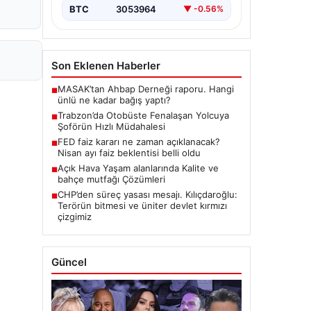
BTC
3053964
▼ -0.56%
Son Eklenen Haberler
MASAK’tan Ahbap Derneği raporu. Hangi
■
ünlü ne kadar bağış yaptı?
Trabzon’da Otobüste Fenalaşan Yolcuya
■
Şoförün Hızlı Müdahalesi
FED faiz kararı ne zaman açıklanacak?
■
Nisan ayı faiz beklentisi belli oldu
Açık Hava Yaşam alanlarında Kalite ve
■
bahçe mutfağı Çözümleri
CHP’den süreç yasası mesajı. Kılıçdaroğlu:
■
Terörün bitmesi ve üniter devlet kırmızı
çizgimiz
Güncel