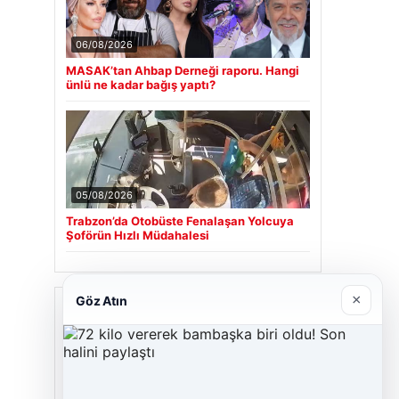
06/08/2026
MASAK’tan Ahbap Derneği raporu. Hangi
ünlü ne kadar bağış yaptı?
05/08/2026
Trabzon’da Otobüste Fenalaşan Yolcuya
Şoförün Hızlı Müdahalesi
×
Göz Atın
Son Eklenen Firmalar
Cengiz Sigorta
23/06/2026