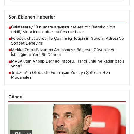
Son Eklenen Haberler
Galatasaray 10 numara arayışını netleştirdi: Batrakov için
■
teklif, Mora kiralık alternatif olarak hazır
Kelebek chat adresi İle Çevrim içi İletişimin Güvenli Adresi Ve
■
Sohbet Deneyimi
Mekke Ortak Savunma Antlaşması: Bölgesel Güvenlik ve
■
İşbirliğinde Yeni Bir Dönem
MASAK’tan Ahbap Derneği raporu. Hangi ünlü ne kadar bağış
■
yaptı?
Trabzon’da Otobüste Fenalaşan Yolcuya Şoförün Hızlı
■
Müdahalesi
Güncel
08/08/2026