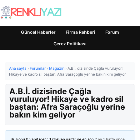
Güncel Haberler
Firma Rehberi
Forum
Çerez Politikası
Ana sayfa
›
Forumlar
›
Magazin
›
A.B.İ. dizisinde Çağla vuruluyor!
Hikaye ve kadro sil baştan: Afra Saraçoğlu yerine bakın kim geliyor
A.B.İ. dizisinde Çağla
vuruluyor! Hikaye ve kadro sil
baştan: Afra Saraçoğlu yerine
bakın kim geliyor
Bu konu 0 yanıt içerir, 1 izleyen vardır ve en son
2 ay 1 hafta önce