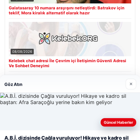
Galatasaray 10 numara arayışını netleştirdi: Batrakov için
teklif, Mora kiralık alternatif olarak hazır
08/08/2026
Kelebek chat adresi İle Çevrim içi İletişimin Güvenli Adresi
Ve Sohbet Deneyimi
×
Göz Atın
Son Eklenen Firmalar
Cengiz Sigorta
23/06/2026
Web sitemizi nasıl kullandığınızı daha iyi anlayabilmek,
Güncel Haberler
deneyiminizi kişiselleştirmek ve geliştirmek amacıyla çerezler
kullanıyoruz.
Çerez Politikamız
A.B.İ. dizisinde Çağla vuruluyor! Hikaye ve kadro sil