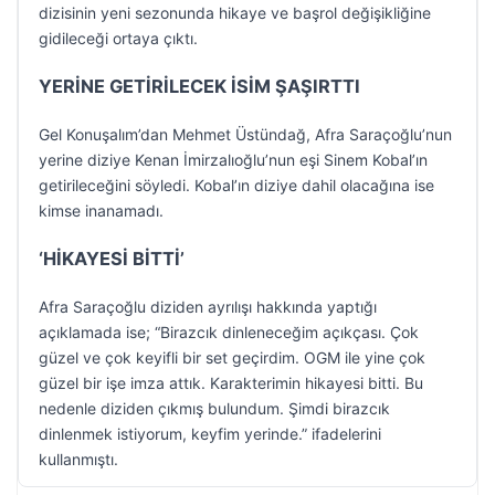
dizisinin yeni sezonunda hikaye ve başrol değişikliğine
gidileceği ortaya çıktı.
YERİNE GETİRİLECEK İSİM ŞAŞIRTTI
Gel Konuşalım’dan Mehmet Üstündağ, Afra Saraçoğlu’nun
yerine diziye Kenan İmirzalıoğlu’nun eşi Sinem Kobal’ın
getirileceğini söyledi. Kobal’ın diziye dahil olacağına ise
kimse inanamadı.
‘HİKAYESİ BİTTİ’
Afra Saraçoğlu diziden ayrılışı hakkında yaptığı
açıklamada ise; “Birazcık dinleneceğim açıkçası. Çok
güzel ve çok keyifli bir set geçirdim. OGM ile yine çok
güzel bir işe imza attık. Karakterimin hikayesi bitti. Bu
nedenle diziden çıkmış bulundum. Şimdi birazcık
dinlenmek istiyorum, keyfim yerinde.” ifadelerini
kullanmıştı.