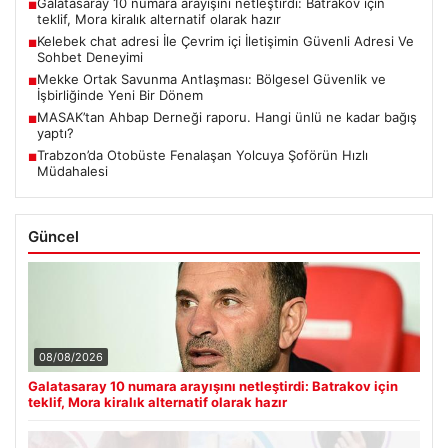
Galatasaray 10 numara arayışını netleştirdi: Batrakov için
■
teklif, Mora kiralık alternatif olarak hazır
Kelebek chat adresi İle Çevrim içi İletişimin Güvenli Adresi Ve
■
Sohbet Deneyimi
Mekke Ortak Savunma Antlaşması: Bölgesel Güvenlik ve
■
İşbirliğinde Yeni Bir Dönem
MASAK’tan Ahbap Derneği raporu. Hangi ünlü ne kadar bağış
■
yaptı?
Trabzon’da Otobüste Fenalaşan Yolcuya Şoförün Hızlı
■
Müdahalesi
Güncel
08/08/2026
Galatasaray 10 numara arayışını netleştirdi: Batrakov için
teklif, Mora kiralık alternatif olarak hazır