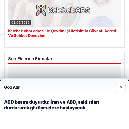
08/08/2026
Kelebek chat adresi İle Çevrim içi İletişimin Güvenli Adresi
Ve Sohbet Deneyimi
Son Eklenen Firmalar
Hastaş Beton
26/05/2026
×
Göz Atın
Web sitemizi nasıl kullandığınızı daha iyi anlayabilmek,
deneyiminizi kişiselleştirmek ve geliştirmek amacıyla çerezler
kullanıyoruz.
Çerez Politikamız
ABD basını duyurdu: İran ve ABD, saldırıları
durdurarak görüşmelere başlayacak
Reddet
Kabul Et
© 2026 Renkli Yazı – Güncel Haberler