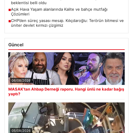
beklentisi belli oldu
Açık Hava Yaşam alanlarında Kalite ve bahçe mutfağı
■
Çözümleri
CHP’den süreç yasası mesajı. Kılıçdaroğlu: Terörün bitmesi ve
■
üniter devlet kırmızı çizgimiz
Güncel
06/08/2026
MASAK’tan Ahbap Derneği raporu. Hangi ünlü ne kadar bağış
yaptı?
05/08/2026