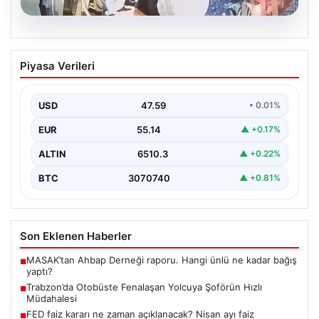
05.08.2026
Trabzon’da Otobüste Fenalaşan
Piyasa Verileri
Yolcuya Şoförün Hızlı Müdahalesi
Trabzon'da halk otobüsünde aniden rahatsızlanan 76
yaşındaki yolcu Hasan Öner’in hayatı, şoför Sinan
USD
47.59
• 0.01%
Erdoğan’ın…
EUR
55.14
▲ +0.17%
ALTIN
6510.3
▲ +0.22%
BTC
3070740
▲ +0.81%
Son Eklenen Haberler
MASAK’tan Ahbap Derneği raporu. Hangi ünlü ne kadar bağış
■
yaptı?
Trabzon’da Otobüste Fenalaşan Yolcuya Şoförün Hızlı
■
Müdahalesi
FED faiz kararı ne zaman açıklanacak? Nisan ayı faiz
■