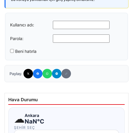
Kullanıcı adı:
Parola:
Beni hatırla
Paylaş:
Hava Durumu
☁
Ankara
NaN°C
ŞEHIR SEÇ