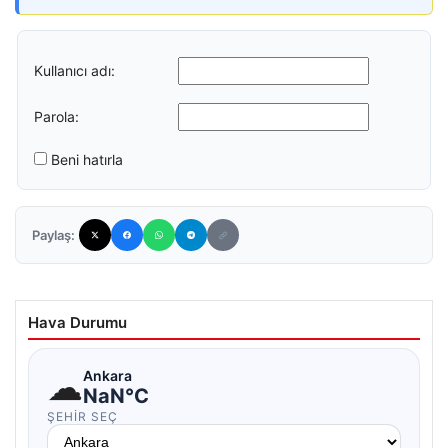
Kullanıcı adı:
Parola:
Beni hatırla
Paylaş:
Hava Durumu
☁
Ankara
NaN°C
ŞEHIR SEÇ