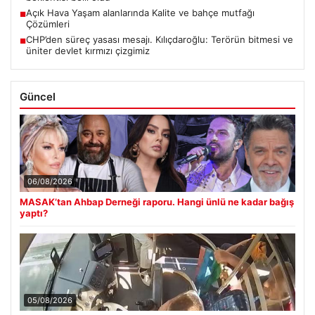
Açık Hava Yaşam alanlarında Kalite ve bahçe mutfağı
■
Çözümleri
CHP’den süreç yasası mesajı. Kılıçdaroğlu: Terörün bitmesi ve
■
üniter devlet kırmızı çizgimiz
Güncel
06/08/2026
MASAK’tan Ahbap Derneği raporu. Hangi ünlü ne kadar bağış
yaptı?
05/08/2026