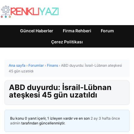
Güncel Haberler
Firma Rehberi
Forum
Çerez Politikası
Ana sayfa
›
Forumlar
›
Finans
›
ABD duyurdu: İsrail-Lübnan ateşkesi
45 gün uzatıldı
ABD duyurdu: İsrail-Lübnan
ateşkesi 45 gün uzatıldı
Bu konu 0 yanıt içerir, 1 izleyen vardır ve en son
2 ay 3 hafta önce
admin
tarafından güncellenmiştir.