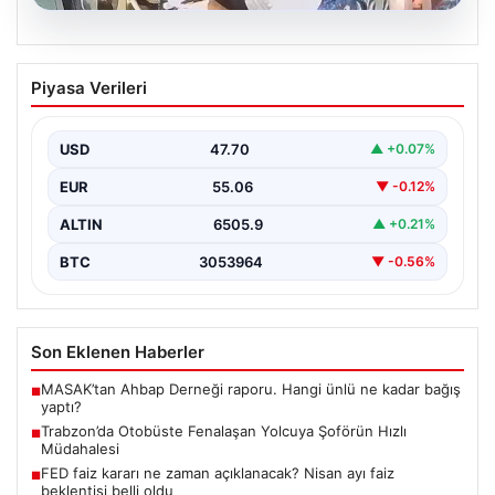
05.08.2026
Trabzon’da Otobüste Fenalaşan
Piyasa Verileri
Yolcuya Şoförün Hızlı Müdahalesi
Trabzon'da halk otobüsünde aniden rahatsızlanan 76
yaşındaki yolcu Hasan Öner’in hayatı, şoför Sinan
USD
47.70
▲ +0.07%
Erdoğan’ın…
EUR
55.06
▼ -0.12%
ALTIN
6505.9
▲ +0.21%
BTC
3053964
▼ -0.56%
Son Eklenen Haberler
MASAK’tan Ahbap Derneği raporu. Hangi ünlü ne kadar bağış
■
yaptı?
Trabzon’da Otobüste Fenalaşan Yolcuya Şoförün Hızlı
■
Müdahalesi
FED faiz kararı ne zaman açıklanacak? Nisan ayı faiz
■
beklentisi belli oldu