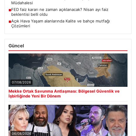
Müdahalesi
FED faiz kararı ne zaman açıklanacak? Nisan ayı faiz
■
beklentisi belli oldu
Açık Hava Yaşam alanlarında Kalite ve bahçe mutfağı
■
Çözümleri
Güncel
07/08/2026
Mekke Ortak Savunma Antlaşması: Bölgesel Güvenlik ve
İşbirliğinde Yeni Bir Dönem
06/08/2026