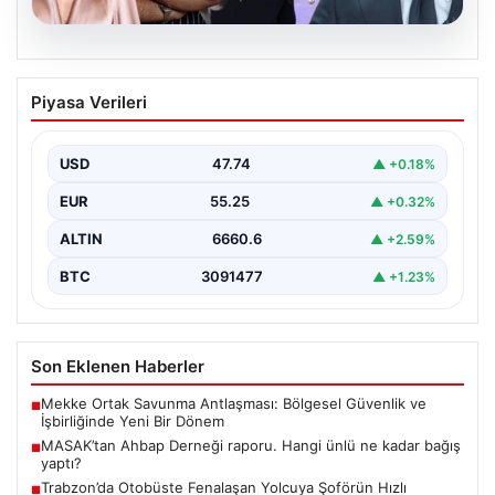
06.08.2026
MASAK’tan Ahbap Derneği raporu.
Piyasa Verileri
Hangi ünlü ne kadar bağış yaptı?
{"title": "MASAK'tan Ahbap Derneği Raporu: Ünlülerin
Bağışları ve Paranın Akibeti", "content": "Son dönemde
USD
47.74
▲ +0.18%
kamuoyunun…
EUR
55.25
▲ +0.32%
ALTIN
6660.6
▲ +2.59%
BTC
3091477
▲ +1.23%
Son Eklenen Haberler
Mekke Ortak Savunma Antlaşması: Bölgesel Güvenlik ve
■
İşbirliğinde Yeni Bir Dönem
MASAK’tan Ahbap Derneği raporu. Hangi ünlü ne kadar bağış
■
yaptı?
Trabzon’da Otobüste Fenalaşan Yolcuya Şoförün Hızlı
■