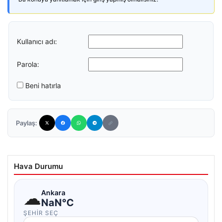
Kullanıcı adı:
Parola:
Beni hatırla
Paylaş:
Hava Durumu
☁
Ankara
NaN°C
ŞEHIR SEÇ