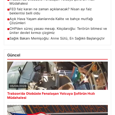
Müdahalesi
FED faiz kararı ne zaman açıklanacak? Nisan ayı faiz
■
beklentisi belli oldu
Açık Hava Yaşam alanlarında Kalite ve bahçe mutfağı
■
Çözümleri
CHP’den süreç yasası mesajı. Kılıçdaroğlu: Terörün bitmesi ve
■
üniter devlet kırmızı çizgimiz
Sağlık Bakanı Memişoğlu: Anne Sütü, En Sağlıklı Başlangıçtır
■
Güncel
05/08/2026
Trabzon’da Otobüste Fenalaşan Yolcuya Şoförün Hızlı
Müdahalesi