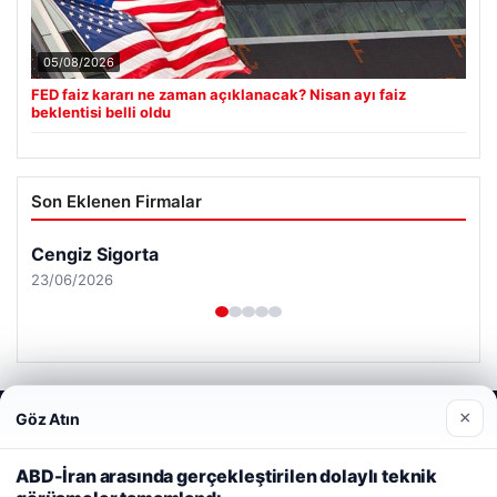
05/08/2026
FED faiz kararı ne zaman açıklanacak? Nisan ayı faiz
beklentisi belli oldu
Son Eklenen Firmalar
Cengiz Sigorta
23/06/2026
×
Göz Atın
Web sitemizi nasıl kullandığınızı daha iyi anlayabilmek,
deneyiminizi kişiselleştirmek ve geliştirmek amacıyla çerezler
© 2026 Renkli Yazı – Güncel Haberler
kullanıyoruz.
Çerez Politikamız
ABD-İran arasında gerçekleştirilen dolaylı teknik