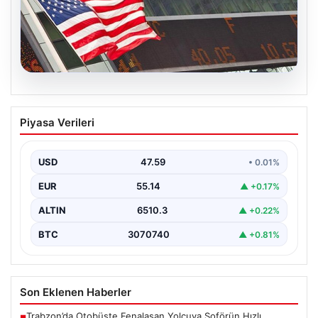
05.08.2026
FED faiz kararı ne zaman açıklanacak?
Piyasa Verileri
Nisan ayı faiz beklentisi belli oldu
USD
47.59
• 0.01%
EUR
55.14
▲ +0.17%
ALTIN
6510.3
▲ +0.22%
BTC
3070740
▲ +0.81%
Son Eklenen Haberler
Trabzon’da Otobüste Fenalaşan Yolcuya Şoförün Hızlı
■