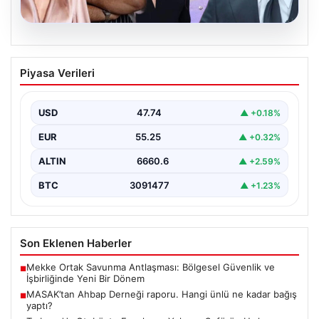
06.08.2026
MASAK’tan Ahbap Derneği raporu.
Piyasa Verileri
Hangi ünlü ne kadar bağış yaptı?
{"title": "MASAK'tan Ahbap Derneği Raporu: Ünlülerin
Bağışları ve Paranın Akibeti", "content": "Son dönemde
USD
47.74
▲ +0.18%
kamuoyunun…
EUR
55.25
▲ +0.32%
ALTIN
6660.6
▲ +2.59%
BTC
3091477
▲ +1.23%
Son Eklenen Haberler
Mekke Ortak Savunma Antlaşması: Bölgesel Güvenlik ve
■
İşbirliğinde Yeni Bir Dönem
MASAK’tan Ahbap Derneği raporu. Hangi ünlü ne kadar bağış
■
yaptı?