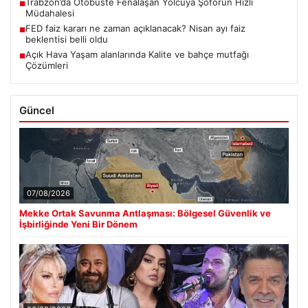
Trabzon’da Otobüste Fenalaşan Yolcuya Şoförün Hızlı
■
Müdahalesi
FED faiz kararı ne zaman açıklanacak? Nisan ayı faiz
■
beklentisi belli oldu
Açık Hava Yaşam alanlarında Kalite ve bahçe mutfağı
■
Çözümleri
Güncel
07/08/2026
Mekke Ortak Savunma Antlaşması: Bölgesel Güvenlik ve
İşbirliğinde Yeni Bir Dönem