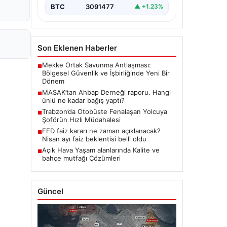
BTC
3091477
▲ +1.23%
Son Eklenen Haberler
Mekke Ortak Savunma Antlaşması:
■
Bölgesel Güvenlik ve İşbirliğinde Yeni Bir
Dönem
MASAK’tan Ahbap Derneği raporu. Hangi
■
ünlü ne kadar bağış yaptı?
Trabzon’da Otobüste Fenalaşan Yolcuya
■
Şoförün Hızlı Müdahalesi
FED faiz kararı ne zaman açıklanacak?
■
Nisan ayı faiz beklentisi belli oldu
Açık Hava Yaşam alanlarında Kalite ve
■
bahçe mutfağı Çözümleri
Güncel