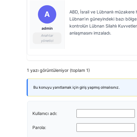
ABD, İsrail ve Lübnanlı müzakere h
A
Lübnan’ın güneyindeki bazı bölgeler
kontrolün Lübnan Silahlı Kuvvetler
admin
anlaşmasını imzaladı.
Anahtar
yönetici
1 yazı görüntüleniyor (toplam 1)
Bu konuyu yanıtlamak için giriş yapmış olmalısınız.
Kullanıcı adı:
Parola: