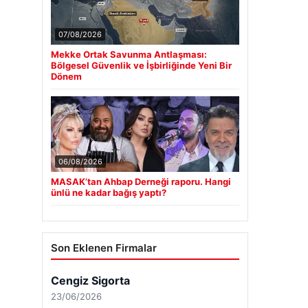
07/08/2026
Mekke Ortak Savunma Antlaşması:
Bölgesel Güvenlik ve İşbirliğinde Yeni Bir
Dönem
06/08/2026
MASAK’tan Ahbap Derneği raporu. Hangi
ünlü ne kadar bağış yaptı?
Son Eklenen Firmalar
Cengiz Sigorta
23/06/2026