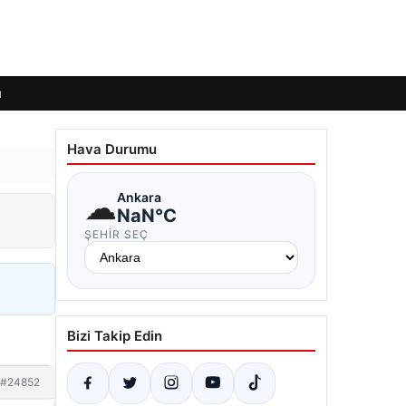
ı
Hava Durumu
☁
Ankara
NaN°C
ŞEHIR SEÇ
Bizi Takip Edin
#24852