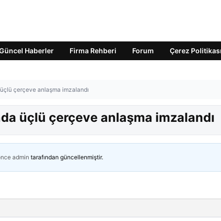
Güncel Haberler
Firma Rehberi
Forum
Çerez Politikas
a üçlü çerçeve anlaşma imzalandı
ında üçlü çerçeve anlaşma imzalandı
önce
admin
tarafından güncellenmiştir.