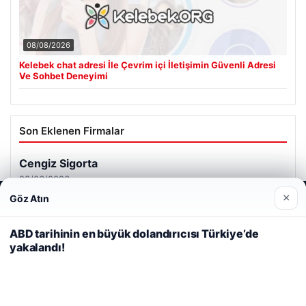
08/08/2026
Kelebek chat adresi İle Çevrim içi İletişimin Güvenli Adresi
Ve Sohbet Deneyimi
Son Eklenen Firmalar
Cengiz Sigorta
23/06/2026
×
Göz Atın
Web sitemizi nasıl kullandığınızı daha iyi anlayabilmek,
deneyiminizi kişiselleştirmek ve geliştirmek amacıyla çerezler
kullanıyoruz.
Çerez Politikamız
ABD tarihinin en büyük dolandırıcısı Türkiye’de
yakalandı!
Reddet
Kabul Et
© 2026 Renkli Yazı – Güncel Haberler