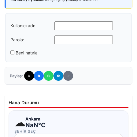
Kullanıcı adı:
Parola:
Beni hatırla
Paylaş:
Hava Durumu
☁
Ankara
NaN°C
ŞEHIR SEÇ