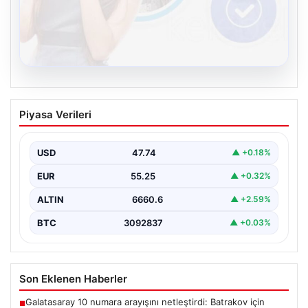
08.08.2026
Kelebek chat adresi İle Çevrim içi
Piyasa Verileri
İletişimin Güvenli Adresi Ve Sohbet
Deneyimi
USD
47.74
▲ +0.18%
Sanal çağında bireylerin kaliteli bir tarzda irtibat kurması
kritik bir önem ifade etmektedir. Halen…
EUR
55.25
▲ +0.32%
ALTIN
6660.6
▲ +2.59%
BTC
3092837
▲ +0.03%
Son Eklenen Haberler
Galatasaray 10 numara arayışını netleştirdi: Batrakov için
■