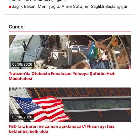
Sağlık Bakanı Memişoğlu: Anne Sütü, En Sağlıklı Başlangıçtır
■
Güncel
05/08/2026
Trabzon’da Otobüste Fenalaşan Yolcuya Şoförün Hızlı
Müdahalesi
05/08/2026
FED faiz kararı ne zaman açıklanacak? Nisan ayı faiz
beklentisi belli oldu