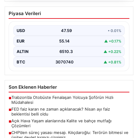
05.08.2026
FED faiz kararı ne zaman açıklanacak?
Piyasa Verileri
Nisan ayı faiz beklentisi belli oldu
USD
47.59
• 0.01%
EUR
55.14
▲ +0.17%
ALTIN
6510.3
▲ +0.22%
BTC
3070740
▲ +0.81%
Son Eklenen Haberler
Trabzon’da Otobüste Fenalaşan Yolcuya Şoförün Hızlı
■
Müdahalesi
FED faiz kararı ne zaman açıklanacak? Nisan ayı faiz
■
beklentisi belli oldu
Açık Hava Yaşam alanlarında Kalite ve bahçe mutfağı
■
Çözümleri
CHP’den süreç yasası mesajı. Kılıçdaroğlu: Terörün bitmesi ve
■
üniter devlet kırmızı çizgimiz