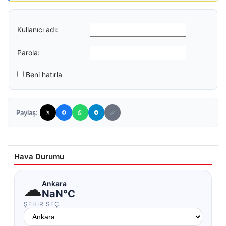
Kullanıcı adı:
Parola:
Beni hatırla
Paylaş:
Hava Durumu
☁
Ankara
NaN°C
ŞEHIR SEÇ