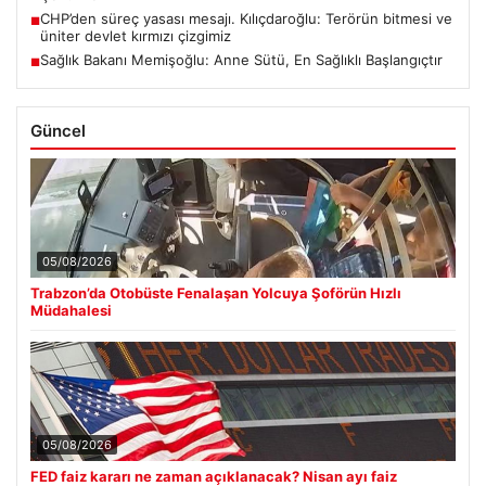
CHP’den süreç yasası mesajı. Kılıçdaroğlu: Terörün bitmesi ve
■
üniter devlet kırmızı çizgimiz
Sağlık Bakanı Memişoğlu: Anne Sütü, En Sağlıklı Başlangıçtır
■
Güncel
05/08/2026
Trabzon’da Otobüste Fenalaşan Yolcuya Şoförün Hızlı
Müdahalesi
05/08/2026
FED faiz kararı ne zaman açıklanacak? Nisan ayı faiz