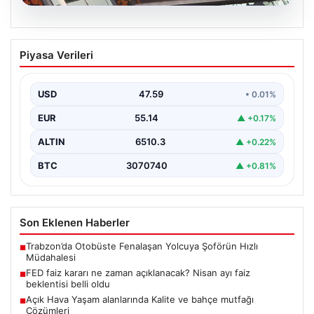
05.08.2026
FED faiz kararı ne zaman açıklanacak?
Piyasa Verileri
Nisan ayı faiz beklentisi belli oldu
USD
47.59
• 0.01%
EUR
55.14
▲ +0.17%
ALTIN
6510.3
▲ +0.22%
BTC
3070740
▲ +0.81%
Son Eklenen Haberler
Trabzon’da Otobüste Fenalaşan Yolcuya Şoförün Hızlı
■
Müdahalesi
FED faiz kararı ne zaman açıklanacak? Nisan ayı faiz
■
beklentisi belli oldu
Açık Hava Yaşam alanlarında Kalite ve bahçe mutfağı
■
Çözümleri