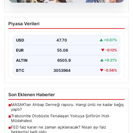
05.08.2026
Trabzon’da Otobüste Fenalaşan
Piyasa Verileri
Yolcuya Şoförün Hızlı Müdahalesi
Trabzon'da halk otobüsünde aniden rahatsızlanan 76
yaşındaki yolcu Hasan Öner’in hayatı, şoför Sinan
USD
47.70
▲ +0.07%
Erdoğan’ın…
EUR
55.06
▼ -0.12%
ALTIN
6505.9
▲ +0.21%
BTC
3053964
▼ -0.56%
Son Eklenen Haberler
MASAK’tan Ahbap Derneği raporu. Hangi ünlü ne kadar bağış
■
yaptı?
Trabzon’da Otobüste Fenalaşan Yolcuya Şoförün Hızlı
■
Müdahalesi
FED faiz kararı ne zaman açıklanacak? Nisan ayı faiz
■
beklentisi belli oldu