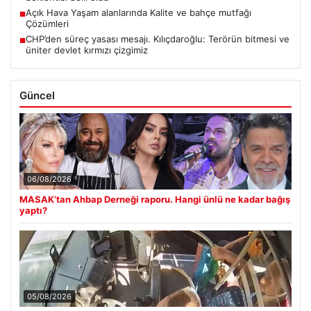
Açık Hava Yaşam alanlarında Kalite ve bahçe mutfağı
■
Çözümleri
CHP’den süreç yasası mesajı. Kılıçdaroğlu: Terörün bitmesi ve
■
üniter devlet kırmızı çizgimiz
Güncel
06/08/2026
MASAK’tan Ahbap Derneği raporu. Hangi ünlü ne kadar bağış
yaptı?
05/08/2026