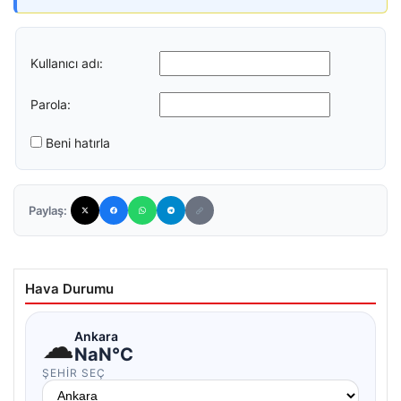
Kullanıcı adı:
Parola:
Beni hatırla
Paylaş:
Hava Durumu
☁
Ankara
NaN°C
ŞEHIR SEÇ