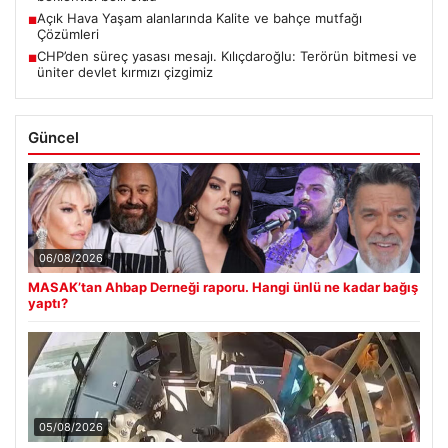
Açık Hava Yaşam alanlarında Kalite ve bahçe mutfağı
■
Çözümleri
CHP’den süreç yasası mesajı. Kılıçdaroğlu: Terörün bitmesi ve
■
üniter devlet kırmızı çizgimiz
Güncel
06/08/2026
MASAK’tan Ahbap Derneği raporu. Hangi ünlü ne kadar bağış
yaptı?
05/08/2026