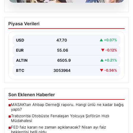
05.08.2026
Trabzon’da Otobüste Fenalaşan
Piyasa Verileri
Yolcuya Şoförün Hızlı Müdahalesi
Trabzon'da halk otobüsünde aniden rahatsızlanan 76
yaşındaki yolcu Hasan Öner’in hayatı, şoför Sinan
USD
47.70
▲ +0.07%
Erdoğan’ın…
EUR
55.06
▼ -0.12%
ALTIN
6505.9
▲ +0.21%
BTC
3053964
▼ -0.56%
Son Eklenen Haberler
MASAK’tan Ahbap Derneği raporu. Hangi ünlü ne kadar bağış
■
yaptı?
Trabzon’da Otobüste Fenalaşan Yolcuya Şoförün Hızlı
■
Müdahalesi
FED faiz kararı ne zaman açıklanacak? Nisan ayı faiz
■
beklentisi belli oldu