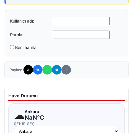
Kullanıcı adı:
Parola:
Beni hatırla
Paylaş:
Hava Durumu
☁
Ankara
NaN°C
ŞEHIR SEÇ