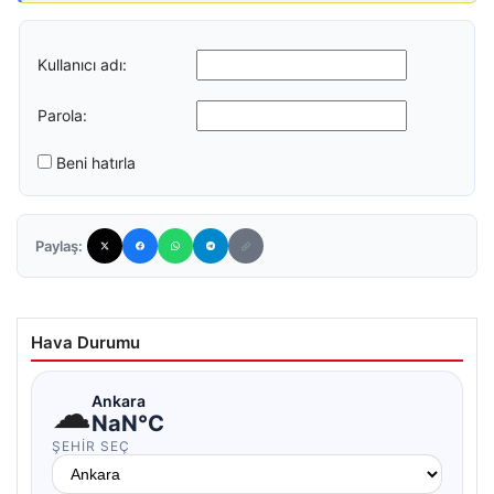
Kullanıcı adı:
Parola:
Beni hatırla
Paylaş:
Hava Durumu
☁
Ankara
NaN°C
ŞEHIR SEÇ