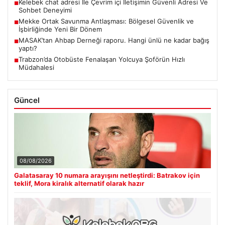
Kelebek chat adresi İle Çevrim içi İletişimin Güvenli Adresi Ve
■
Sohbet Deneyimi
Mekke Ortak Savunma Antlaşması: Bölgesel Güvenlik ve
■
İşbirliğinde Yeni Bir Dönem
MASAK’tan Ahbap Derneği raporu. Hangi ünlü ne kadar bağış
■
yaptı?
Trabzon’da Otobüste Fenalaşan Yolcuya Şoförün Hızlı
■
Müdahalesi
Güncel
08/08/2026
Galatasaray 10 numara arayışını netleştirdi: Batrakov için
teklif, Mora kiralık alternatif olarak hazır