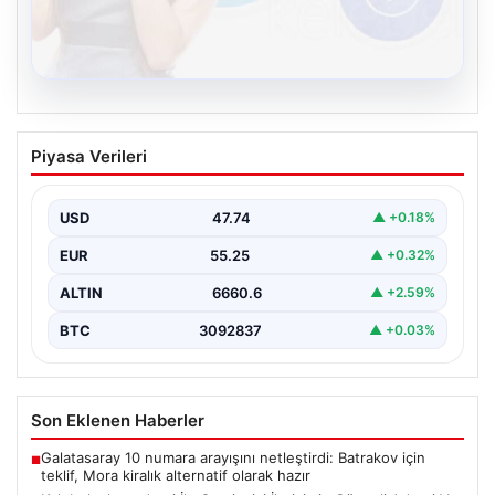
08.08.2026
Kelebek chat adresi İle Çevrim içi
Piyasa Verileri
İletişimin Güvenli Adresi Ve Sohbet
Deneyimi
USD
47.74
▲ +0.18%
Sanal çağında bireylerin kaliteli bir tarzda irtibat kurması
kritik bir önem ifade etmektedir. Halen…
EUR
55.25
▲ +0.32%
ALTIN
6660.6
▲ +2.59%
BTC
3092837
▲ +0.03%
Son Eklenen Haberler
Galatasaray 10 numara arayışını netleştirdi: Batrakov için
■
teklif, Mora kiralık alternatif olarak hazır