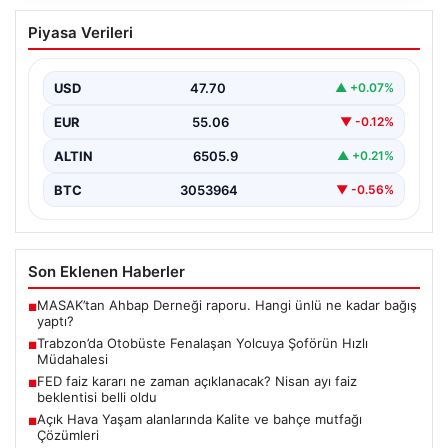
Trabzon’da Otobüste Fenalaşan
Piyasa Verileri
Yolcuya Şoförün Hızlı Müdahalesi
Trabzon'da halk otobüsünde aniden rahatsızlanan 76
yaşındaki yolcu Hasan Öner’in hayatı, şoför Sinan
USD
47.70
▲ +0.07%
Erdoğan’ın…
EUR
55.06
▼ -0.12%
ALTIN
6505.9
▲ +0.21%
BTC
3053964
▼ -0.56%
Son Eklenen Haberler
MASAK’tan Ahbap Derneği raporu. Hangi ünlü ne kadar bağış
■
yaptı?
Trabzon’da Otobüste Fenalaşan Yolcuya Şoförün Hızlı
■
Müdahalesi
FED faiz kararı ne zaman açıklanacak? Nisan ayı faiz
■
beklentisi belli oldu
Açık Hava Yaşam alanlarında Kalite ve bahçe mutfağı
■
Çözümleri