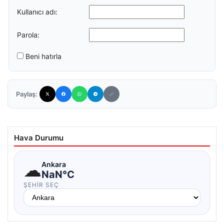
Kullanıcı adı:
Parola:
Beni hatırla
Paylaş:
Hava Durumu
☁
Ankara
NaN°C
ŞEHIR SEÇ