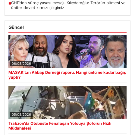
CHP’den süreç yasası mesajı. Kılıçdaroğlu: Terörün bitmesi ve
■
üniter devlet kırmızı çizgimiz
Güncel
06/08/2026
MASAK’tan Ahbap Derneği raporu. Hangi ünlü ne kadar bağış
yaptı?
05/08/2026
Trabzon’da Otobüste Fenalaşan Yolcuya Şoförün Hızlı
Müdahalesi