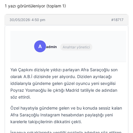
1 yazı görüntüleniyor (toplam 1)
30/05/2026: 4:50 pm
#18717
A
admin
Anahtar yönetici
Yalı Çapkını dizisiyle yıldızı parlayan Afra Saraçoğlu son
olarak A.B.İ dizisinde yer alıyordu. Diziden ayrılacağı
iddialarıyla gündeme gelen güzel oyuncu yeni sevgilisi
Poyraz Yosmaoğlu ile çıktığı Madrid tatiliyle de adından
söz ettirdi.
Özel hayatıyla gündeme gelen ve bu konuda sessiz kalan
Afra Saraçoğlu Instagram hesabından paylaştığı yeni
karelerle takipçilerinin dikkatini çekti.
İspanya sokaklarında verdiği pozlarla adından söz ettiren