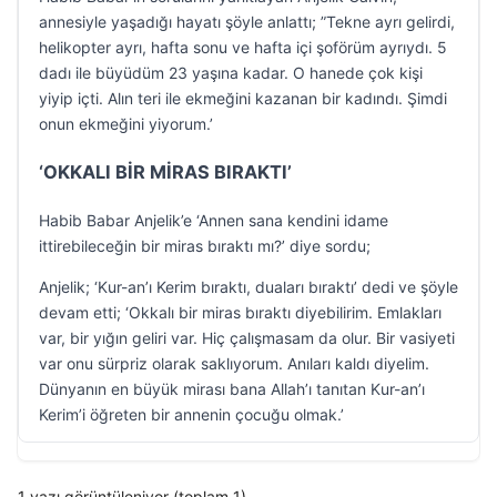
annesiyle yaşadığı hayatı şöyle anlattı; ”Tekne ayrı gelirdi,
helikopter ayrı, hafta sonu ve hafta içi şoförüm ayrıydı. 5
dadı ile büyüdüm 23 yaşına kadar. O hanede çok kişi
yiyip içti. Alın teri ile ekmeğini kazanan bir kadındı. Şimdi
onun ekmeğini yiyorum.’
‘OKKALI BİR MİRAS BIRAKTI’
Habib Babar Anjelik’e ‘Annen sana kendini idame
ittirebileceğin bir miras bıraktı mı?’ diye sordu;
Anjelik; ‘Kur-an’ı Kerim bıraktı, duaları bıraktı’ dedi ve şöyle
devam etti; ‘Okkalı bir miras bıraktı diyebilirim. Emlakları
var, bir yığın geliri var. Hiç çalışmasam da olur. Bir vasiyeti
var onu sürpriz olarak saklıyorum. Anıları kaldı diyelim.
Dünyanın en büyük mirası bana Allah’ı tanıtan Kur-an’ı
Kerim’i öğreten bir annenin çocuğu olmak.’
1 yazı görüntüleniyor (toplam 1)