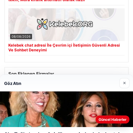
08/08/2026
Kelebek chat adresi İle Çevrim içi İletişimin Güvenli Adresi
Ve Sohbet Deneyimi
Son Eklenen Firmalar
×
Göz Atın
Hastaş Beton
26/05/2026
Güncel Haberler
Web sitemizi nasıl kullandığınızı daha iyi anlayabilmek,
deneyiminizi kişiselleştirmek ve geliştirmek amacıyla çerezler