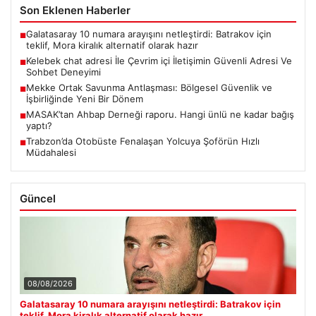
Son Eklenen Haberler
Galatasaray 10 numara arayışını netleştirdi: Batrakov için
■
teklif, Mora kiralık alternatif olarak hazır
Kelebek chat adresi İle Çevrim içi İletişimin Güvenli Adresi Ve
■
Sohbet Deneyimi
Mekke Ortak Savunma Antlaşması: Bölgesel Güvenlik ve
■
İşbirliğinde Yeni Bir Dönem
MASAK’tan Ahbap Derneği raporu. Hangi ünlü ne kadar bağış
■
yaptı?
Trabzon’da Otobüste Fenalaşan Yolcuya Şoförün Hızlı
■
Müdahalesi
Güncel
08/08/2026
Galatasaray 10 numara arayışını netleştirdi: Batrakov için
teklif, Mora kiralık alternatif olarak hazır