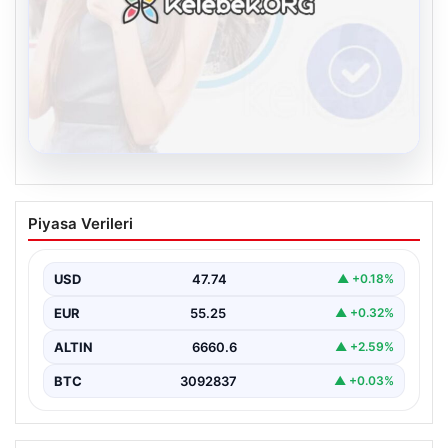
08.08.2026
Kelebek chat adresi İle Çevrim içi
Piyasa Verileri
İletişimin Güvenli Adresi Ve Sohbet
Deneyimi
USD
47.74
▲ +0.18%
Sanal çağında bireylerin kaliteli bir tarzda irtibat kurması
kritik bir önem ifade etmektedir. Halen…
EUR
55.25
▲ +0.32%
ALTIN
6660.6
▲ +2.59%
BTC
3092837
▲ +0.03%