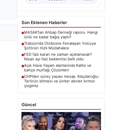
Son Eklenen Haberler
MASAK’tan Ahbap Derneği raporu. Hangi
■
ünlü ne kadar bağış yaptı?
Trabzon’da Otobüste Fenalaşan Yolcuya
■
Şoförün Hızlı Müdahalesi
FED faiz kararı ne zaman açıklanacak?
■
Nisan ayı faiz beklentisi belli oldu
Açık Hava Yaşam alanlarında Kalite ve
■
bahçe mutfağı Çözümleri
CHP’den süreç yasası mesajı. Kılıçdaroğlu:
■
Terörün bitmesi ve üniter devlet kırmızı
çizgimiz
Güncel