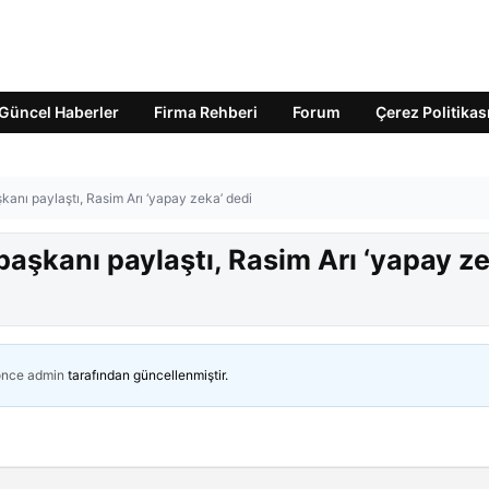
Güncel Haberler
Firma Rehberi
Forum
Çerez Politikas
başkanı paylaştı, Rasim Arı ‘yapay zeka’ dedi
l başkanı paylaştı, Rasim Arı ‘yapay z
önce
admin
tarafından güncellenmiştir.