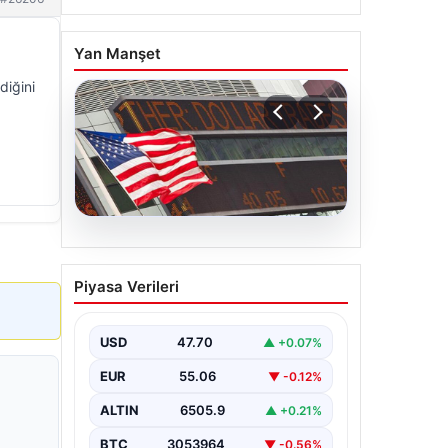
Yan Manşet
diğini
05.08.2026
FED faiz kararı ne zaman
Piyasa Verileri
açıklanacak? Nisan ayı
faiz beklentisi belli oldu
USD
47.70
▲ +0.07%
EUR
55.06
▼ -0.12%
ALTIN
6505.9
▲ +0.21%
BTC
3053964
▼ -0.56%