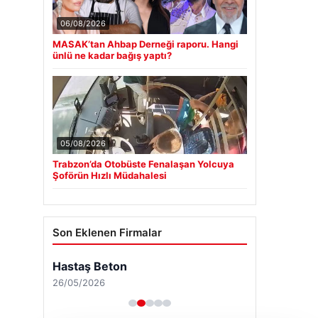
06/08/2026
MASAK’tan Ahbap Derneği raporu. Hangi
ünlü ne kadar bağış yaptı?
05/08/2026
Trabzon’da Otobüste Fenalaşan Yolcuya
Şoförün Hızlı Müdahalesi
Son Eklenen Firmalar
Hastaş Beton
26/05/2026