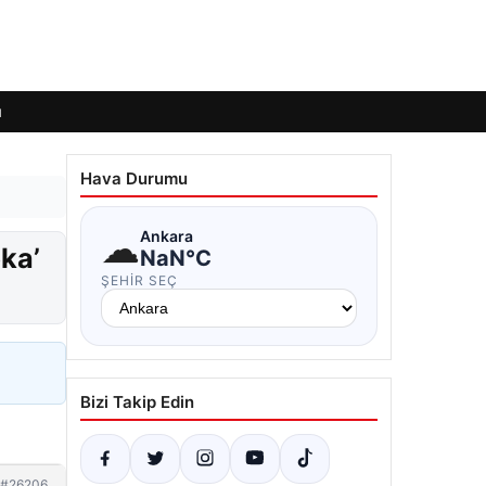
ı
Hava Durumu
☁
Ankara
eka’
NaN°C
ŞEHIR SEÇ
Bizi Takip Edin
#26206