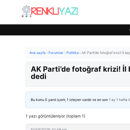
Ana sayfa
›
Forumlar
›
Politika
›
AK Parti’de fotoğraf krizi! İl 
AK Parti’de fotoğraf krizi! İ
dedi
Bu konu 0 yanıt içerir, 1 izleyen vardır ve en son
1 ay 1 hafta 
1 yazı görüntüleniyor (toplam 1)
30/06/2026: 10:48 pm