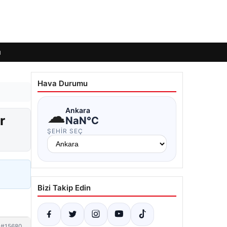
ı
Hava Durumu
☁
Ankara
r
NaN°C
ŞEHIR SEÇ
Bizi Takip Edin
#15680