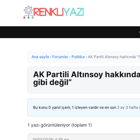
Ana sayfa
›
Forumlar
›
Politika
›
AK Partili Altınsoy hakkında “fak
AK Partili Altınsoy hakkında 
gibi değil”
Bu konu 0 yanıt içerir, 1 izleyen vardır ve en son
2 ay 3 hafta
1 yazı görüntüleniyor (toplam 1)
16/05/2026: 4:35 am