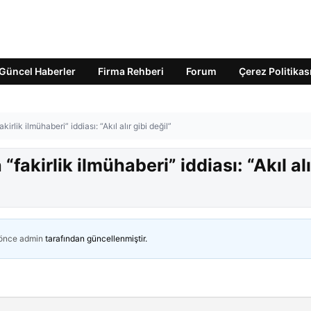
Güncel Haberler
Firma Rehberi
Forum
Çerez Politikas
irlik ilmühaberi” iddiası: “Akıl alır gibi değil”
“fakirlik ilmühaberi” iddiası: “Akıl alı
 önce
admin
tarafından güncellenmiştir.