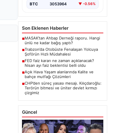
BTC
3053964
▼ -0.56%
Son Eklenen Haberler
MASAK’tan Ahbap Derneği raporu. Hangi
■
ünlü ne kadar bağış yaptı?
Trabzon’da Otobüste Fenalaşan Yolcuya
■
Şoförün Hızlı Müdahalesi
FED faiz kararı ne zaman açıklanacak?
■
Nisan ayı faiz beklentisi belli oldu
Açık Hava Yaşam alanlarında Kalite ve
■
bahçe mutfağı Çözümleri
CHP’den süreç yasası mesajı. Kılıçdaroğlu:
■
Terörün bitmesi ve üniter devlet kırmızı
çizgimiz
Güncel