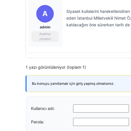
Siyaset kulislerini hareketlendire
A
eden İstanbul Milletvekili Nimet Öz
katılacağını öne sürerken tarih de 
admin
Anahtar
yönetici
1 yazı görüntüleniyor (toplam 1)
Bu konuyu yanıtlamak için giriş yapmış olmalısınız.
Kullanıcı adı:
Parola: