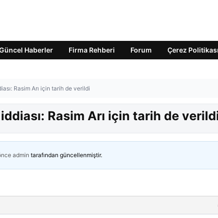
Güncel Haberler
Firma Rehberi
Forum
Çerez Politikas
iası: Rasim Arı için tarih de verildi
iddiası: Rasim Arı için tarih de verild
 önce
admin
tarafından güncellenmiştir.