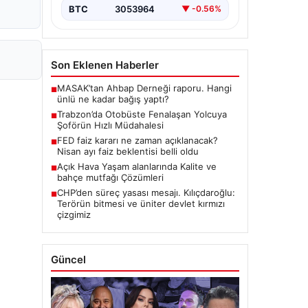
BTC
3053964
▼ -0.56%
Son Eklenen Haberler
MASAK’tan Ahbap Derneği raporu. Hangi
■
ünlü ne kadar bağış yaptı?
Trabzon’da Otobüste Fenalaşan Yolcuya
■
Şoförün Hızlı Müdahalesi
FED faiz kararı ne zaman açıklanacak?
■
Nisan ayı faiz beklentisi belli oldu
Açık Hava Yaşam alanlarında Kalite ve
■
bahçe mutfağı Çözümleri
CHP’den süreç yasası mesajı. Kılıçdaroğlu:
■
Terörün bitmesi ve üniter devlet kırmızı
çizgimiz
Güncel