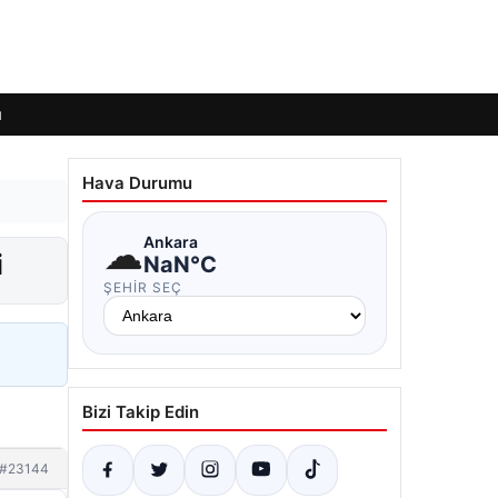
ı
Hava Durumu
☁
Ankara
i
NaN°C
ŞEHIR SEÇ
Bizi Takip Edin
#23144