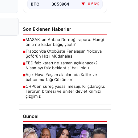
BTC
3053964
▼ -0.56%
Son Eklenen Haberler
MASAK’tan Ahbap Derneği raporu. Hangi
■
ünlü ne kadar bağış yaptı?
Trabzon’da Otobüste Fenalaşan Yolcuya
■
Şoförün Hızlı Müdahalesi
FED faiz kararı ne zaman açıklanacak?
■
Nisan ayı faiz beklentisi belli oldu
Açık Hava Yaşam alanlarında Kalite ve
■
bahçe mutfağı Çözümleri
CHP’den süreç yasası mesajı. Kılıçdaroğlu:
■
Terörün bitmesi ve üniter devlet kırmızı
çizgimiz
Güncel