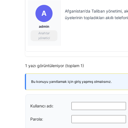
Afganistan’da Taliban yönetimi, ak
A
üyelerinin topladıkları akıllı tele
admin
Anahtar
yönetici
1 yazı görüntüleniyor (toplam 1)
Bu konuyu yanıtlamak için giriş yapmış olmalısınız.
Kullanıcı adı:
Parola: