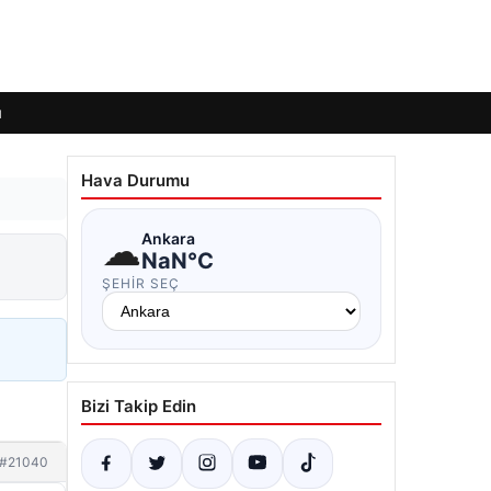
ı
Hava Durumu
☁
Ankara
NaN°C
ŞEHIR SEÇ
Bizi Takip Edin
#21040