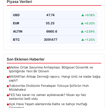
Piyasa Verileri
Yolcuya Şoförün Hızlı Müdahalesi
Trabzon'da halk otobüsünde aniden rahatsızlanan 76
yaşındaki yolcu Hasan Öner’in hayatı, şoför Sinan
USD
47.74
▲ +0.18%
Erdoğan’ın…
EUR
55.25
▲ +0.32%
ALTIN
6660.6
▲ +2.59%
BTC
3091477
▲ +1.23%
Son Eklenen Haberler
Mekke Ortak Savunma Antlaşması: Bölgesel Güvenlik ve
■
İşbirliğinde Yeni Bir Dönem
MASAK’tan Ahbap Derneği raporu. Hangi ünlü ne kadar bağış
■
yaptı?
Trabzon’da Otobüste Fenalaşan Yolcuya Şoförün Hızlı
■
Müdahalesi
FED faiz kararı ne zaman açıklanacak? Nisan ayı faiz
■
beklentisi belli oldu
Açık Hava Yaşam alanlarında Kalite ve bahçe mutfağı
■
Çözümleri