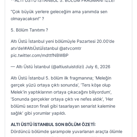
**ALTI ÜSTÜ İSTANBUL 5. BÖLÜM FRAGMANI İZLE!
“Çok büyük yerlere geleceğim ama yanımda sen
olmayacaksın!” ?️
5. Bölüm Tanıtımı ?
Altı Üstü İstanbul yeni bölümüyle Pazartesi 20.00’de
atv’de!#AltıÜstüİstanbul @atvcomtr
pic.twitter.com/mdttfNBWBP
— Altı Üstü İstanbul (@altiustuistdizi) July 6, 2026
Altı Üstü İstanbul 5. bölüm ilk fragmanına; ‘Meleğin
gerçek yüzü ortaya çıktı sonunda’, ‘Ters köşe olup
Melek’in yaptıklarının ortaya çıkacağını biliyordum’,
‘Sonunda gerçekler ortaya çıktı ve nefes aldık’, ‘Her
bölümü sezon finali gibi tasarlayan senarist kalemine
sağlık’ gibi yorumlar yapıldı.
ALTI ÜSTÜ İSTANBUL SON BÖLÜM ÖZETİ:
Dördüncü bölümde şarampole yuvarlanan araçta ölümle