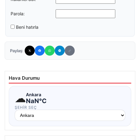
Parola:
Beni hatırla
Paylaş:
Hava Durumu
☁
Ankara
NaN°C
ŞEHIR SEÇ