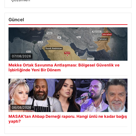
Güncel
07/08/2026
Mekke Ortak Savunma Antlaşması: Bölgesel Güvenlik ve
İşbirliğinde Yeni Bir Dönem
06/08/2026
MASAK’tan Ahbap Derneği raporu. Hangi ünlü ne kadar bağış
yaptı?