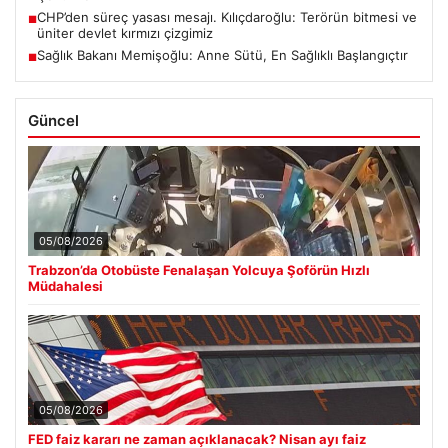
CHP’den süreç yasası mesajı. Kılıçdaroğlu: Terörün bitmesi ve
■
üniter devlet kırmızı çizgimiz
Sağlık Bakanı Memişoğlu: Anne Sütü, En Sağlıklı Başlangıçtır
■
Güncel
05/08/2026
Trabzon’da Otobüste Fenalaşan Yolcuya Şoförün Hızlı
Müdahalesi
05/08/2026
FED faiz kararı ne zaman açıklanacak? Nisan ayı faiz