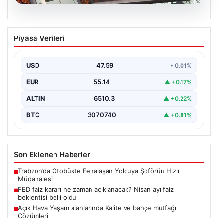
05.08.2026
FED faiz kararı ne zaman açıklanacak?
Piyasa Verileri
Nisan ayı faiz beklentisi belli oldu
USD
47.59
• 0.01%
EUR
55.14
▲ +0.17%
ALTIN
6510.3
▲ +0.22%
BTC
3070740
▲ +0.81%
Son Eklenen Haberler
Trabzon’da Otobüste Fenalaşan Yolcuya Şoförün Hızlı
■
Müdahalesi
FED faiz kararı ne zaman açıklanacak? Nisan ayı faiz
■
beklentisi belli oldu
Açık Hava Yaşam alanlarında Kalite ve bahçe mutfağı
■
Çözümleri