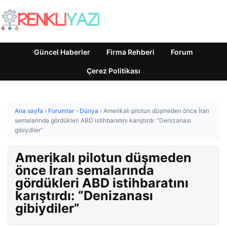
Güncel Haberler
Firma Rehberi
Forum
Çerez Politikası
Ana sayfa
›
Forumlar
›
Dünya
›
Amerikalı pilotun düşmeden önce İran
semalarında gördükleri ABD istihbaratını karıştırdı: “Denizanası
gibiydiler”
Amerikalı pilotun düşmeden
önce İran semalarında
gördükleri ABD istihbaratını
karıştırdı: “Denizanası
gibiydiler”