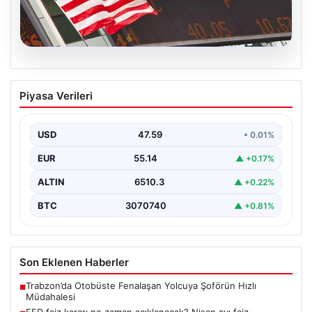
05.08.2026
FED faiz kararı ne zaman açıklanacak?
Piyasa Verileri
Nisan ayı faiz beklentisi belli oldu
USD
47.59
• 0.01%
EUR
55.14
▲ +0.17%
ALTIN
6510.3
▲ +0.22%
BTC
3070740
▲ +0.81%
Son Eklenen Haberler
Trabzon’da Otobüste Fenalaşan Yolcuya Şoförün Hızlı
■
Müdahalesi