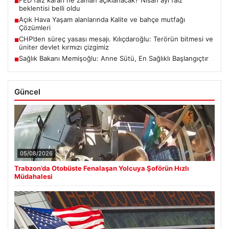
FED faiz kararı ne zaman açıklanacak? Nisan ayı faiz
■
beklentisi belli oldu
Açık Hava Yaşam alanlarında Kalite ve bahçe mutfağı
■
Çözümleri
CHP’den süreç yasası mesajı. Kılıçdaroğlu: Terörün bitmesi ve
■
üniter devlet kırmızı çizgimiz
Sağlık Bakanı Memişoğlu: Anne Sütü, En Sağlıklı Başlangıçtır
■
Güncel
05/08/2026
Trabzon’da Otobüste Fenalaşan Yolcuya Şoförün Hızlı
Müdahalesi