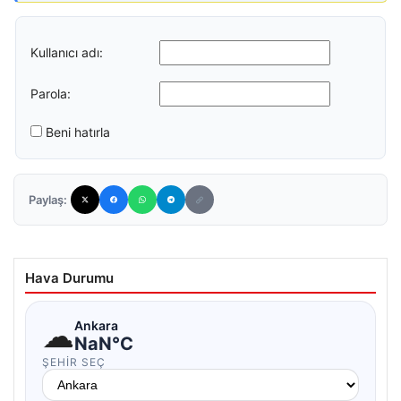
Kullanıcı adı:
Parola:
Beni hatırla
Paylaş:
Hava Durumu
☁
Ankara
NaN°C
ŞEHIR SEÇ