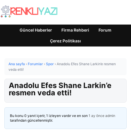
Güncel Haberler
Firma Rehberi
Forum
Çerez Politikası
Ana sayfa
›
Forumlar
›
Spor
›
Anadolu Efes Shane Larkin’e resmen
veda etti!
Anadolu Efes Shane Larkin’e
resmen veda etti!
Bu konu 0 yanıt içerir, 1 izleyen vardır ve en son
1 ay önce
admin
tarafından güncellenmiştir.