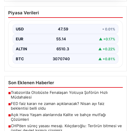
05.08.2026
FED faiz kararı ne zaman açıklanacak?
Piyasa Verileri
Nisan ayı faiz beklentisi belli oldu
USD
47.59
• 0.01%
EUR
55.14
▲ +0.17%
ALTIN
6510.3
▲ +0.22%
BTC
3070740
▲ +0.81%
Son Eklenen Haberler
Trabzon’da Otobüste Fenalaşan Yolcuya Şoförün Hızlı
■
Müdahalesi
FED faiz kararı ne zaman açıklanacak? Nisan ayı faiz
■
beklentisi belli oldu
Açık Hava Yaşam alanlarında Kalite ve bahçe mutfağı
■
Çözümleri
CHP’den süreç yasası mesajı. Kılıçdaroğlu: Terörün bitmesi ve
■
üniter devlet kırmızı çizgimiz