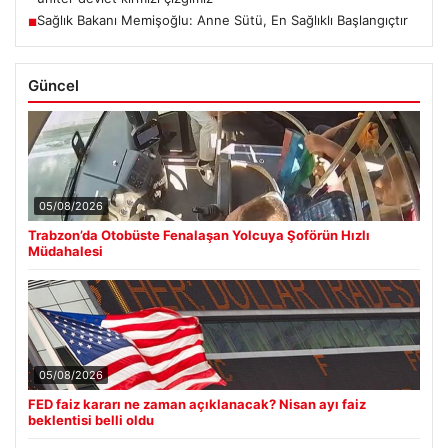
Sağlık Bakanı Memişoğlu: Anne Sütü, En Sağlıklı Başlangıçtır
■
Güncel
05/08/2026
Trabzon’da Otobüste Fenalaşan Yolcuya Şoförün Hızlı
Müdahalesi
05/08/2026
FED faiz kararı ne zaman açıklanacak? Nisan ayı faiz
beklentisi belli oldu