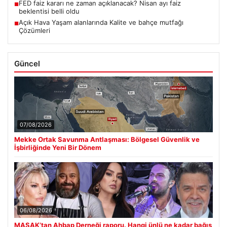
FED faiz kararı ne zaman açıklanacak? Nisan ayı faiz
■
beklentisi belli oldu
Açık Hava Yaşam alanlarında Kalite ve bahçe mutfağı
■
Çözümleri
Güncel
07/08/2026
Mekke Ortak Savunma Antlaşması: Bölgesel Güvenlik ve
İşbirliğinde Yeni Bir Dönem
06/08/2026
MASAK’tan Ahbap Derneği raporu. Hangi ünlü ne kadar bağış