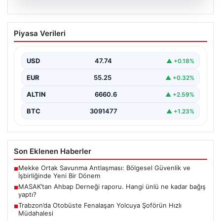
06.08.2026
MASAK’tan Ahbap Derneği raporu.
Piyasa Verileri
Hangi ünlü ne kadar bağış yaptı?
{"title": "MASAK'tan Ahbap Derneği Raporu: Ünlülerin
Bağışları ve Paranın Akibeti", "content": "Son dönemde
USD
47.74
▲ +0.18%
kamuoyunun…
EUR
55.25
▲ +0.32%
ALTIN
6660.6
▲ +2.59%
BTC
3091477
▲ +1.23%
Son Eklenen Haberler
Mekke Ortak Savunma Antlaşması: Bölgesel Güvenlik ve
■
İşbirliğinde Yeni Bir Dönem
MASAK’tan Ahbap Derneği raporu. Hangi ünlü ne kadar bağış
■
yaptı?
Trabzon’da Otobüste Fenalaşan Yolcuya Şoförün Hızlı
■
Müdahalesi