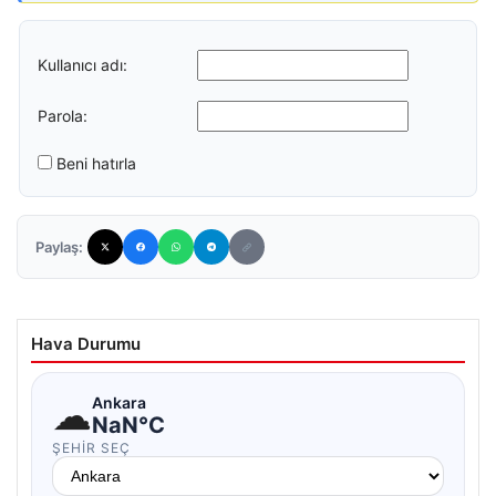
Kullanıcı adı:
Parola:
Beni hatırla
Paylaş:
Hava Durumu
☁
Ankara
NaN°C
ŞEHIR SEÇ