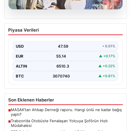
05.08.2026
Trabzon’da Otobüste Fenalaşan
Piyasa Verileri
Yolcuya Şoförün Hızlı Müdahalesi
Trabzon'da halk otobüsünde aniden rahatsızlanan 76
yaşındaki yolcu Hasan Öner’in hayatı, şoför Sinan
USD
47.59
• 0.01%
Erdoğan’ın…
EUR
55.14
▲ +0.17%
ALTIN
6510.3
▲ +0.22%
BTC
3070740
▲ +0.81%
Son Eklenen Haberler
MASAK’tan Ahbap Derneği raporu. Hangi ünlü ne kadar bağış
■
yaptı?
Trabzon’da Otobüste Fenalaşan Yolcuya Şoförün Hızlı
■
Müdahalesi