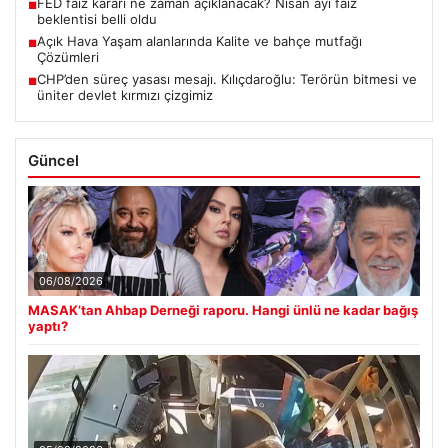
FED faiz kararı ne zaman açıklanacak? Nisan ayı faiz
■
beklentisi belli oldu
Açık Hava Yaşam alanlarında Kalite ve bahçe mutfağı
■
Çözümleri
CHP’den süreç yasası mesajı. Kılıçdaroğlu: Terörün bitmesi ve
■
üniter devlet kırmızı çizgimiz
Güncel
06/08/2026
MASAK’tan Ahbap Derneği raporu. Hangi ünlü ne kadar bağış
yaptı?