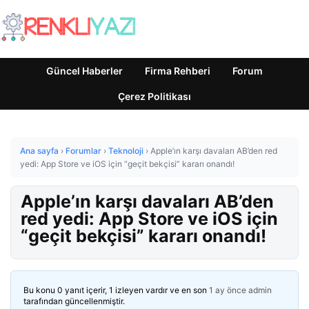
Güncel Haberler
Firma Rehberi
Forum
Çerez Politikası
Ana sayfa
›
Forumlar
›
Teknoloji
›
Apple’ın karşı davaları AB’den red
yedi: App Store ve iOS için “geçit bekçisi” kararı onandı!
Apple’ın karşı davaları AB’den
red yedi: App Store ve iOS için
“geçit bekçisi” kararı onandı!
Bu konu 0 yanıt içerir, 1 izleyen vardır ve en son
1 ay önce
admin
tarafından güncellenmiştir.