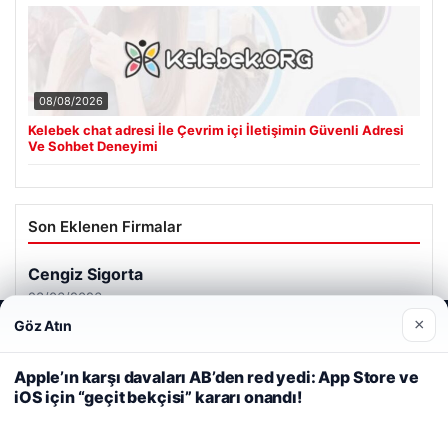
08/08/2026
Kelebek chat adresi İle Çevrim içi İletişimin Güvenli Adresi
Ve Sohbet Deneyimi
Son Eklenen Firmalar
Cengiz Sigorta
23/06/2026
×
Göz Atın
Web sitemizi nasıl kullandığınızı daha iyi anlayabilmek,
deneyiminizi kişiselleştirmek ve geliştirmek amacıyla çerezler
kullanıyoruz.
Çerez Politikamız
Apple’ın karşı davaları AB’den red yedi: App Store ve
iOS için “geçit bekçisi” kararı onandı!
Reddet
Kabul Et