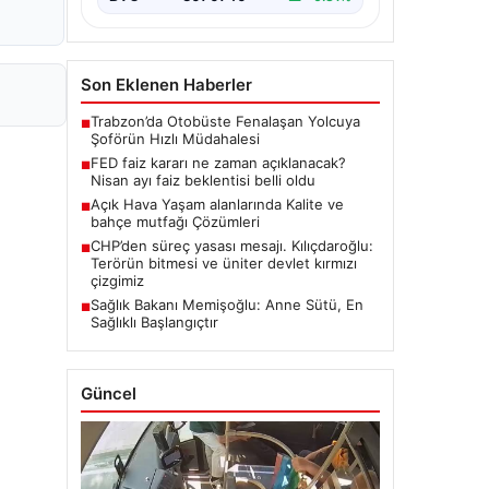
Son Eklenen Haberler
Trabzon’da Otobüste Fenalaşan Yolcuya
■
Şoförün Hızlı Müdahalesi
FED faiz kararı ne zaman açıklanacak?
■
Nisan ayı faiz beklentisi belli oldu
Açık Hava Yaşam alanlarında Kalite ve
■
bahçe mutfağı Çözümleri
CHP’den süreç yasası mesajı. Kılıçdaroğlu:
■
Terörün bitmesi ve üniter devlet kırmızı
çizgimiz
Sağlık Bakanı Memişoğlu: Anne Sütü, En
■
Sağlıklı Başlangıçtır
Güncel