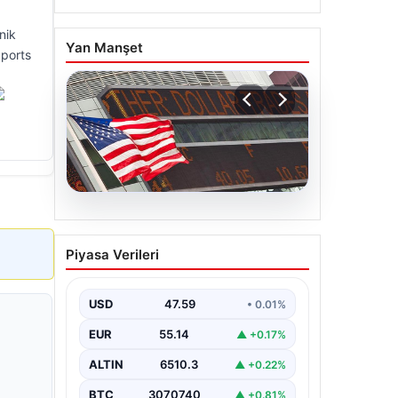
nik
Yan Manşet
Sports
05.08.2026
FED faiz kararı ne zaman
Piyasa Verileri
açıklanacak? Nisan ayı
faiz beklentisi belli oldu
USD
47.59
• 0.01%
EUR
55.14
▲ +0.17%
ALTIN
6510.3
▲ +0.22%
BTC
3070740
▲ +0.81%