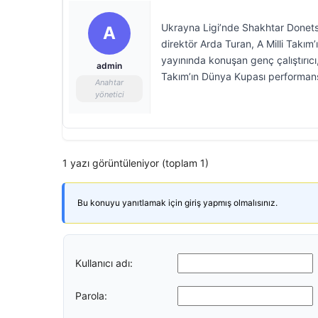
Ukrayna Ligi’nde Shakhtar Donetsk
A
direktör Arda Turan, A Milli Takı
yayınında konuşan genç çalıştırıcı
admin
Takım’ın Dünya Kupası performansı
Anahtar
yönetici
1 yazı görüntüleniyor (toplam 1)
Bu konuyu yanıtlamak için giriş yapmış olmalısınız.
Kullanıcı adı:
Parola: