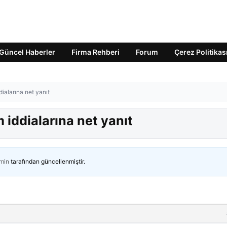
Güncel Haberler
Firma Rehberi
Forum
Çerez Politikas
dialarına net yanıt
 iddialarına net yanıt
min
tarafından güncellenmiştir.