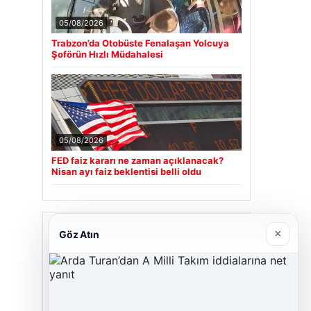
05/08/2026
Trabzon’da Otobüste Fenalaşan Yolcuya
Şoförün Hızlı Müdahalesi
05/08/2026
FED faiz kararı ne zaman açıklanacak?
Nisan ayı faiz beklentisi belli oldu
Son Eklenen Firmalar
×
Göz Atın
Cengiz Sigorta
23/06/2026