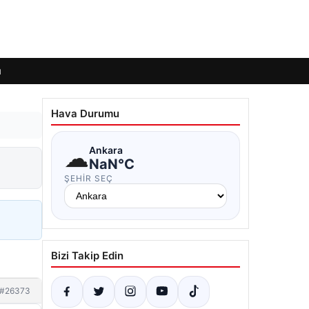
ı
Hava Durumu
☁
Ankara
NaN°C
ŞEHIR SEÇ
Bizi Takip Edin
#26373