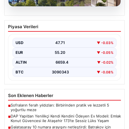
09.08.2026
DAP Yapı’dan Yenilikçi Kendi Kendini
Piyasa Verileri
Ödeyen Ev Modeli: Emlak Konut
Güvencesi ile Ataşehir 173’te Sessiz
Lüks Yaşam
USD
47.71
▼ -0.03%
Gayrimenkul sektöründe özgün ve yenilikçi projeleriyle
EUR
55.20
▼ -0.05%
ön plana çıkan DAP Gayrimenkul Geliştirme, sektörde
devrim…
ALTIN
6659.4
▼ -0.02%
BTC
3090343
▼ -0.08%
Son Eklenen Haberler
Sofraların ferah yıldızları: Birbirinden pratik ve lezzetli 5
■
yoğurtlu meze
DAP Yapı’dan Yenilikçi Kendi Kendini Ödeyen Ev Modeli: Emlak
■
Konut Güvencesi ile Ataşehir 173’te Sessiz Lüks Yaşam
Galatasaray 10 numara arayışını netleştirdi: Batrakov için
■