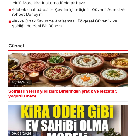
teklif, Mora kiralık alternatif olarak hazır
Kelebek chat adresi İle Çevrim içi İletişimin Güvenli Adresi Ve
■
Sohbet Deneyimi
Mekke Ortak Savunma Antlaşması: Bölgesel Güvenlik ve
■
İşbirliğinde Yeni Bir Dönem
Güncel
10/08/2026
Sofraların ferah yıldızları: Birbirinden pratik ve lezzetli 5
yoğurtlu meze
09/08/2026