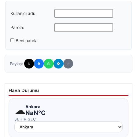
Kullanıcı adı:
Parola:
Beni hatırla
Paylaş:
Hava Durumu
☁
Ankara
NaN°C
ŞEHIR SEÇ