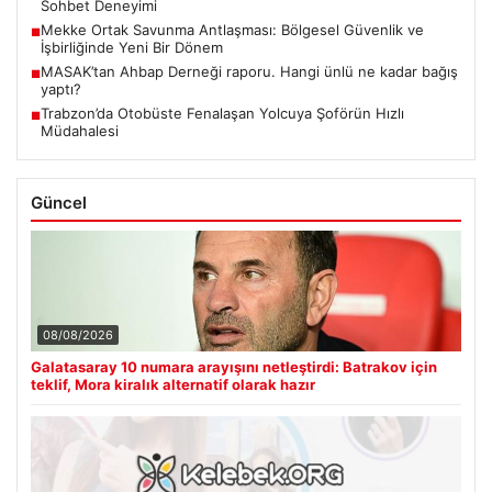
Sohbet Deneyimi
Mekke Ortak Savunma Antlaşması: Bölgesel Güvenlik ve
■
İşbirliğinde Yeni Bir Dönem
MASAK’tan Ahbap Derneği raporu. Hangi ünlü ne kadar bağış
■
yaptı?
Trabzon’da Otobüste Fenalaşan Yolcuya Şoförün Hızlı
■
Müdahalesi
Güncel
08/08/2026
Galatasaray 10 numara arayışını netleştirdi: Batrakov için
teklif, Mora kiralık alternatif olarak hazır