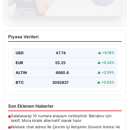
08.08.2026
Kelebek chat adresi İle Çevrim içi
Piyasa Verileri
İletişimin Güvenli Adresi Ve Sohbet
Deneyimi
USD
47.74
▲ +0.18%
Sanal çağında bireylerin kaliteli bir tarzda irtibat kurması
kritik bir önem ifade etmektedir. Halen…
EUR
55.25
▲ +0.32%
ALTIN
6660.6
▲ +2.59%
BTC
3092837
▲ +0.03%
Son Eklenen Haberler
Galatasaray 10 numara arayışını netleştirdi: Batrakov için
■
teklif, Mora kiralık alternatif olarak hazır
Kelebek chat adresi İle Çevrim içi İletişimin Güvenli Adresi Ve
■