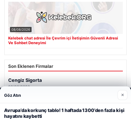
08/08/2026
Kelebek chat adresi İle Çevrim içi İletişimin Güvenli Adresi
Ve Sohbet Deneyimi
Son Eklenen Firmalar
Cengiz Sigorta
23/06/2026
×
Göz Atın
Web sitemizi nasıl kullandığınızı daha iyi anlayabilmek,
deneyiminizi kişiselleştirmek ve geliştirmek amacıyla çerezler
kullanıyoruz.
Çerez Politikamız
Avrupa’da korkunç tablo! 1 haftada 1300’den fazla kişi
hayatını kaybetti
Reddet
Kabul Et