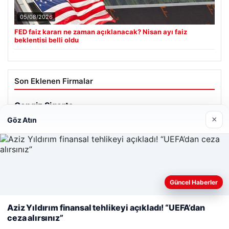
05/08/2026
FED faiz kararı ne zaman açıklanacak? Nisan ayı faiz
beklentisi belli oldu
Son Eklenen Firmalar
Cengiz Sigorta
23/06/2026
×
Göz Atın
Web sitemizi nasıl kullandığınızı daha iyi anlayabilmek,
Güncel Haberler
deneyiminizi kişiselleştirmek ve geliştirmek amacıyla çerezler
© 2026 Renkli Yazı – Güncel Haberler
kullanıyoruz.
Çerez Politikamız
Aziz Yıldırım finansal tehlikeyi açıkladı! “UEFA’dan
ceza alırsınız”
Tercüme Bürosu
|
Malta Dil Okulu
|
lemagrup.com.tr
Reddet
Kabul Et
pto
t
t
t
escort
escort
escort
giriş
cort
İzle
escort
escort
escort
r escort
cort
cio
lkalı escort
tanbul escort