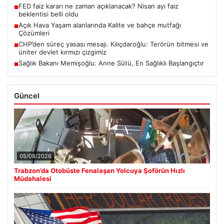
FED faiz kararı ne zaman açıklanacak? Nisan ayı faiz
■
beklentisi belli oldu
Açık Hava Yaşam alanlarında Kalite ve bahçe mutfağı
■
Çözümleri
CHP’den süreç yasası mesajı. Kılıçdaroğlu: Terörün bitmesi ve
■
üniter devlet kırmızı çizgimiz
Sağlık Bakanı Memişoğlu: Anne Sütü, En Sağlıklı Başlangıçtır
■
Güncel
05/08/2026
Trabzon’da Otobüste Fenalaşan Yolcuya Şoförün Hızlı
Müdahalesi