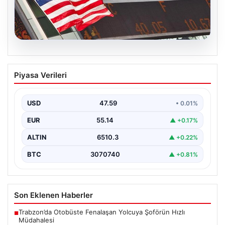
05.08.2026
FED faiz kararı ne zaman açıklanacak?
Piyasa Verileri
Nisan ayı faiz beklentisi belli oldu
USD
47.59
• 0.01%
EUR
55.14
▲ +0.17%
ALTIN
6510.3
▲ +0.22%
BTC
3070740
▲ +0.81%
Son Eklenen Haberler
Trabzon’da Otobüste Fenalaşan Yolcuya Şoförün Hızlı
■
Müdahalesi