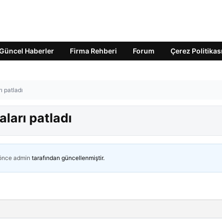
Güncel Haberler
Firma Rehberi
Forum
Çerez Politikas
ı patladı
aları patladı
 önce
admin
tarafından güncellenmiştir.