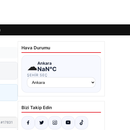
ı
Hava Durumu
☁
Ankara
NaN°C
ŞEHIR SEÇ
Bizi Takip Edin
#17831