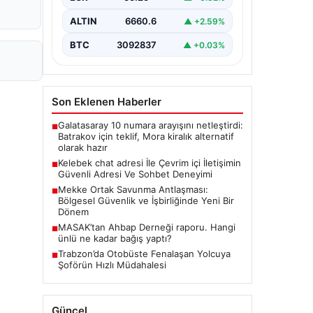
tarzda irtibat kurması kritik bir önem
ifade etmektedir. Halen…
ALTIN
6660.6
▲ +2.59%
BTC
3092837
▲ +0.03%
Son Eklenen Haberler
Galatasaray 10 numara arayışını netleştirdi:
■
Batrakov için teklif, Mora kiralık alternatif
olarak hazır
Kelebek chat adresi İle Çevrim içi İletişimin
■
Güvenli Adresi Ve Sohbet Deneyimi
Mekke Ortak Savunma Antlaşması:
■
Bölgesel Güvenlik ve İşbirliğinde Yeni Bir
Dönem
MASAK’tan Ahbap Derneği raporu. Hangi
■
ünlü ne kadar bağış yaptı?
Trabzon’da Otobüste Fenalaşan Yolcuya
■
Şoförün Hızlı Müdahalesi
Güncel