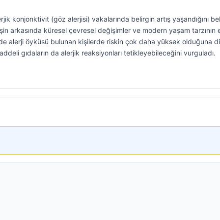
erjik konjonktivit (göz alerjisi) vakalarında belirgin artış yaşandığını be
şin arkasında küresel çevresel değişimler ve modern yaşam tarzının et
nde alerji öyküsü bulunan kişilerde riskin çok daha yüksek olduğuna d
deli gıdaların da alerjik reaksiyonları tetikleyebileceğini vurguladı.