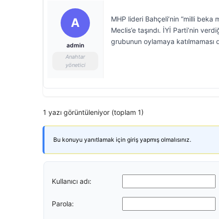
MHP lideri Bahçeli’nin “milli bek
A
Meclis’e taşındı. İYİ Parti’nin ver
grubunun oylamaya katılmaması di
admin
Anahtar
yönetici
1 yazı görüntüleniyor (toplam 1)
Bu konuyu yanıtlamak için giriş yapmış olmalısınız.
Kullanıcı adı:
Parola: