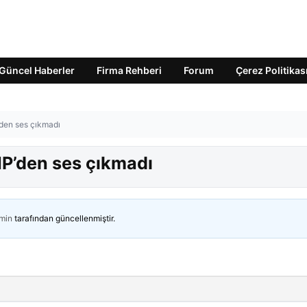
Güncel Haberler
Firma Rehberi
Forum
Çerez Politikas
den ses çıkmadı
P’den ses çıkmadı
min
tarafından güncellenmiştir.