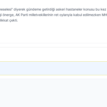
a meselesi” diyerek gündeme getirdiği askeri hastaneler konusu bu kez
diği önerge, AK Parti milletvekillerinin ret oylarıyla kabul edilmezken M
kkat çekti.