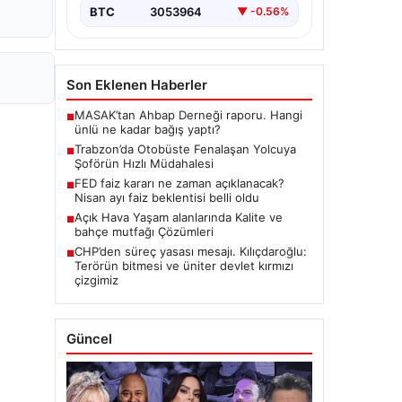
BTC
3053964
▼ -0.56%
Son Eklenen Haberler
MASAK’tan Ahbap Derneği raporu. Hangi
■
ünlü ne kadar bağış yaptı?
Trabzon’da Otobüste Fenalaşan Yolcuya
■
Şoförün Hızlı Müdahalesi
FED faiz kararı ne zaman açıklanacak?
■
Nisan ayı faiz beklentisi belli oldu
Açık Hava Yaşam alanlarında Kalite ve
■
bahçe mutfağı Çözümleri
CHP’den süreç yasası mesajı. Kılıçdaroğlu:
■
Terörün bitmesi ve üniter devlet kırmızı
çizgimiz
Güncel