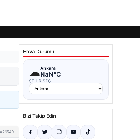
ı
Hava Durumu
☁
Ankara
NaN°C
ŞEHIR SEÇ
Bizi Takip Edin
#26549