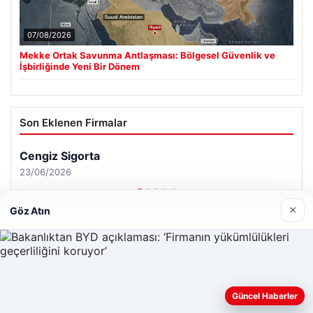
07/08/2026
Mekke Ortak Savunma Antlaşması: Bölgesel Güvenlik ve
İşbirliğinde Yeni Bir Dönem
Son Eklenen Firmalar
Cengiz Sigorta
23/06/2026
×
Göz Atın
© 2026 Renkli Yazı – Güncel Haberler
Web sitemizi nasıl kullandığınızı daha iyi anlayabilmek,
Güncel Haberler
Tercüme Bürosu
|
Malta Dil Okulu
|
lemagrup.com.tr
deneyiminizi kişiselleştirmek ve geliştirmek amacıyla çerezler