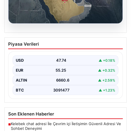
07.08.2026
Mekke Ortak Savunma Antlaşması:
Piyasa Verileri
Bölgesel Güvenlik ve İşbirliğinde Yeni
Bir Dönem
USD
47.74
▲ +0.18%
Türkiye, Suudi Arabistan ve Pakistan arasında
imzalanan Mekke Ortak Savunma Anlaşması, bölgesel
EUR
55.25
▲ +0.32%
ve küresel…
ALTIN
6660.6
▲ +2.59%
BTC
3091477
▲ +1.23%
Son Eklenen Haberler
Kelebek chat adresi İle Çevrim içi İletişimin Güvenli Adresi Ve
■
Sohbet Deneyimi