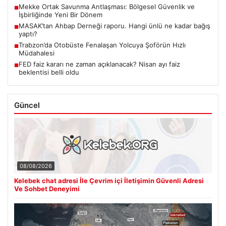
Mekke Ortak Savunma Antlaşması: Bölgesel Güvenlik ve
■
İşbirliğinde Yeni Bir Dönem
MASAK’tan Ahbap Derneği raporu. Hangi ünlü ne kadar bağış
■
yaptı?
Trabzon’da Otobüste Fenalaşan Yolcuya Şoförün Hızlı
■
Müdahalesi
FED faiz kararı ne zaman açıklanacak? Nisan ayı faiz
■
beklentisi belli oldu
Güncel
08/08/2026
Kelebek chat adresi İle Çevrim içi İletişimin Güvenli Adresi
Ve Sohbet Deneyimi