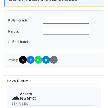
Kullanıcı adı:
Parola:
Beni hatırla
Paylaş:
Hava Durumu
☁
Ankara
NaN°C
ŞEHIR SEÇ