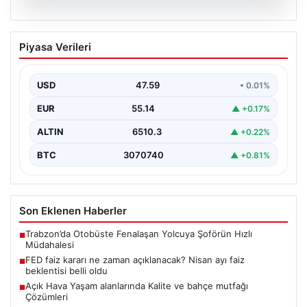
05.08.2026
FED faiz kararı ne zaman açıklanacak?
Piyasa Verileri
Nisan ayı faiz beklentisi belli oldu
USD
47.59
• 0.01%
EUR
55.14
▲ +0.17%
ALTIN
6510.3
▲ +0.22%
BTC
3070740
▲ +0.81%
Son Eklenen Haberler
Trabzon’da Otobüste Fenalaşan Yolcuya Şoförün Hızlı
■
Müdahalesi
FED faiz kararı ne zaman açıklanacak? Nisan ayı faiz
■
beklentisi belli oldu
Açık Hava Yaşam alanlarında Kalite ve bahçe mutfağı
■
Çözümleri