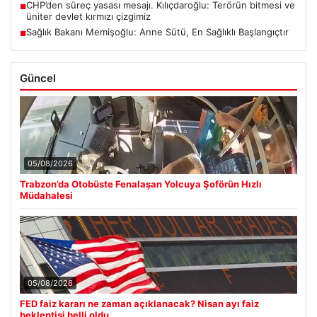
CHP’den süreç yasası mesajı. Kılıçdaroğlu: Terörün bitmesi ve
■
üniter devlet kırmızı çizgimiz
Sağlık Bakanı Memişoğlu: Anne Sütü, En Sağlıklı Başlangıçtır
■
Güncel
05/08/2026
Trabzon’da Otobüste Fenalaşan Yolcuya Şoförün Hızlı
Müdahalesi
05/08/2026
FED faiz kararı ne zaman açıklanacak? Nisan ayı faiz
beklentisi belli oldu