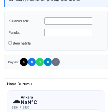
Kullanıcı adı:
Parola:
Beni hatırla
Paylaş:
Hava Durumu
☁
Ankara
NaN°C
ŞEHIR SEÇ