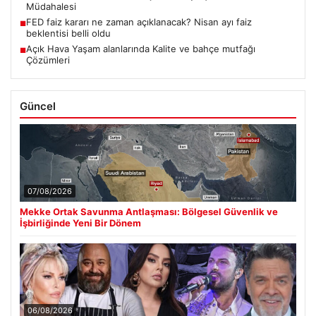
Müdahalesi
FED faiz kararı ne zaman açıklanacak? Nisan ayı faiz
■
beklentisi belli oldu
Açık Hava Yaşam alanlarında Kalite ve bahçe mutfağı
■
Çözümleri
Güncel
07/08/2026
Mekke Ortak Savunma Antlaşması: Bölgesel Güvenlik ve
İşbirliğinde Yeni Bir Dönem
06/08/2026