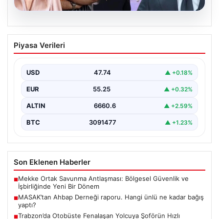
06.08.2026
MASAK’tan Ahbap Derneği raporu.
Piyasa Verileri
Hangi ünlü ne kadar bağış yaptı?
{"title": "MASAK'tan Ahbap Derneği Raporu: Ünlülerin
Bağışları ve Paranın Akibeti", "content": "Son dönemde
USD
47.74
▲ +0.18%
kamuoyunun…
EUR
55.25
▲ +0.32%
ALTIN
6660.6
▲ +2.59%
BTC
3091477
▲ +1.23%
Son Eklenen Haberler
Mekke Ortak Savunma Antlaşması: Bölgesel Güvenlik ve
■
İşbirliğinde Yeni Bir Dönem
MASAK’tan Ahbap Derneği raporu. Hangi ünlü ne kadar bağış
■
yaptı?
Trabzon’da Otobüste Fenalaşan Yolcuya Şoförün Hızlı
■