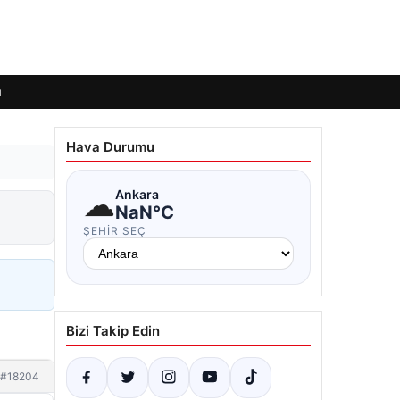
ı
Hava Durumu
☁
Ankara
NaN°C
ŞEHIR SEÇ
Bizi Takip Edin
#18204