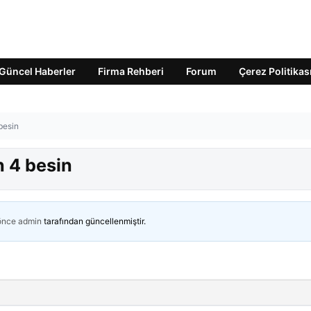
Güncel Haberler
Firma Rehberi
Forum
Çerez Politikas
besin
 4 besin
 önce
admin
tarafından güncellenmiştir.