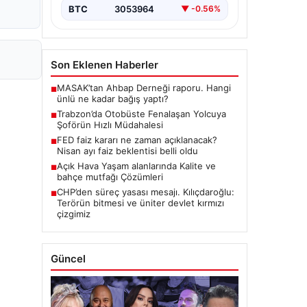
BTC
3053964
▼ -0.56%
Son Eklenen Haberler
MASAK’tan Ahbap Derneği raporu. Hangi
■
ünlü ne kadar bağış yaptı?
Trabzon’da Otobüste Fenalaşan Yolcuya
■
Şoförün Hızlı Müdahalesi
FED faiz kararı ne zaman açıklanacak?
■
Nisan ayı faiz beklentisi belli oldu
Açık Hava Yaşam alanlarında Kalite ve
■
bahçe mutfağı Çözümleri
CHP’den süreç yasası mesajı. Kılıçdaroğlu:
■
Terörün bitmesi ve üniter devlet kırmızı
çizgimiz
Güncel