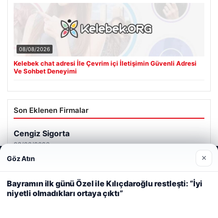
08/08/2026
Kelebek chat adresi İle Çevrim içi İletişimin Güvenli Adresi
Ve Sohbet Deneyimi
Son Eklenen Firmalar
Cengiz Sigorta
23/06/2026
×
Göz Atın
Web sitemizi nasıl kullandığınızı daha iyi anlayabilmek,
deneyiminizi kişiselleştirmek ve geliştirmek amacıyla çerezler
kullanıyoruz.
Çerez Politikamız
Bayramın ilk günü Özel ile Kılıçdaroğlu restleşti: “İyi
niyetli olmadıkları ortaya çıktı”
Reddet
Kabul Et