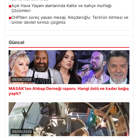
Açık Hava Yaşam alanlarında Kalite ve bahçe mutfağı
■
Çözümleri
CHP’den süreç yasası mesajı. Kılıçdaroğlu: Terörün bitmesi ve
■
üniter devlet kırmızı çizgimiz
Güncel
06/08/2026
MASAK’tan Ahbap Derneği raporu. Hangi ünlü ne kadar bağış
yaptı?
05/08/2026