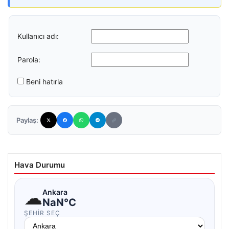
Kullanıcı adı:
Parola:
Beni hatırla
Paylaş:
Hava Durumu
☁
Ankara
NaN°C
ŞEHIR SEÇ