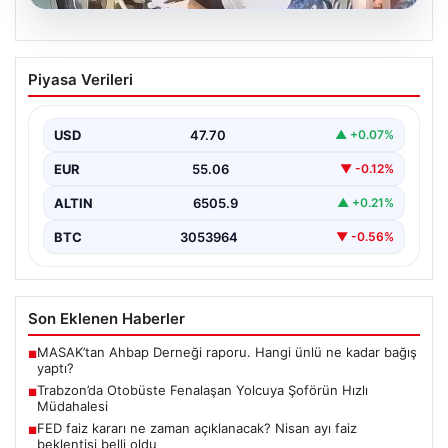
05.08.2026
Trabzon’da Otobüste Fenalaşan
Piyasa Verileri
Yolcuya Şoförün Hızlı Müdahalesi
Trabzon'da halk otobüsünde aniden rahatsızlanan 76
yaşındaki yolcu Hasan Öner’in hayatı, şoför Sinan
USD
47.70
▲ +0.07%
Erdoğan’ın…
EUR
55.06
▼ -0.12%
ALTIN
6505.9
▲ +0.21%
BTC
3053964
▼ -0.56%
Son Eklenen Haberler
MASAK’tan Ahbap Derneği raporu. Hangi ünlü ne kadar bağış
■
yaptı?
Trabzon’da Otobüste Fenalaşan Yolcuya Şoförün Hızlı
■
Müdahalesi
FED faiz kararı ne zaman açıklanacak? Nisan ayı faiz
■
beklentisi belli oldu