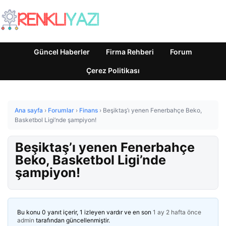
Güncel Haberler
Firma Rehberi
Forum
Çerez Politikası
Ana sayfa
›
Forumlar
›
Finans
›
Beşiktaş’ı yenen Fenerbahçe Beko,
Basketbol Ligi’nde şampiyon!
Beşiktaş’ı yenen Fenerbahçe
Beko, Basketbol Ligi’nde
şampiyon!
Bu konu 0 yanıt içerir, 1 izleyen vardır ve en son
1 ay 2 hafta önce
admin
tarafından güncellenmiştir.