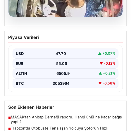
05.08.2026
Trabzon’da Otobüste Fenalaşan
Piyasa Verileri
Yolcuya Şoförün Hızlı Müdahalesi
Trabzon'da halk otobüsünde aniden rahatsızlanan 76
yaşındaki yolcu Hasan Öner’in hayatı, şoför Sinan
USD
47.70
▲ +0.07%
Erdoğan’ın…
EUR
55.06
▼ -0.12%
ALTIN
6505.9
▲ +0.21%
BTC
3053964
▼ -0.56%
Son Eklenen Haberler
MASAK’tan Ahbap Derneği raporu. Hangi ünlü ne kadar bağış
■
yaptı?
Trabzon’da Otobüste Fenalaşan Yolcuya Şoförün Hızlı
■