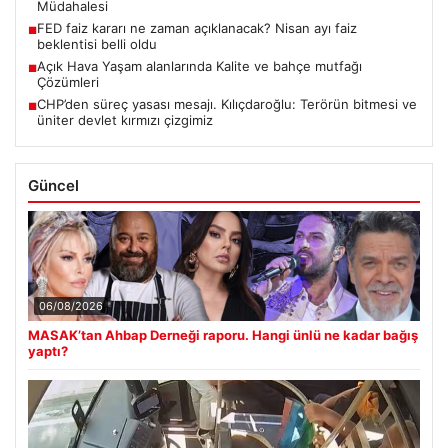
Müdahalesi
FED faiz kararı ne zaman açıklanacak? Nisan ayı faiz
■
beklentisi belli oldu
Açık Hava Yaşam alanlarında Kalite ve bahçe mutfağı
■
Çözümleri
CHP’den süreç yasası mesajı. Kılıçdaroğlu: Terörün bitmesi ve
■
üniter devlet kırmızı çizgimiz
Güncel
06/08/2026
MASAK’tan Ahbap Derneği raporu. Hangi ünlü ne kadar bağış
yaptı?