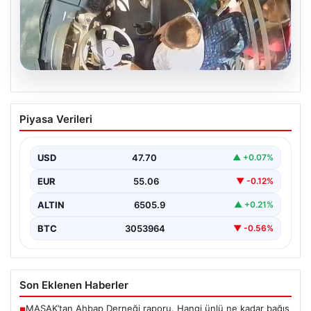
05.08.2026
Trabzon’da Otobüste Fenalaşan
Piyasa Verileri
Yolcuya Şoförün Hızlı Müdahalesi
Trabzon'da halk otobüsünde aniden rahatsızlanan 76
yaşındaki yolcu Hasan Öner’in hayatı, şoför Sinan
USD
47.70
▲ +0.07%
Erdoğan’ın…
EUR
55.06
▼ -0.12%
ALTIN
6505.9
▲ +0.21%
BTC
3053964
▼ -0.56%
Son Eklenen Haberler
MASAK’tan Ahbap Derneği raporu. Hangi ünlü ne kadar bağış
■