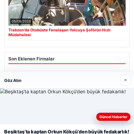
05/08/2026
Trabzon’da Otobüste Fenalaşan Yolcuya Şoförün Hızlı
Müdahalesi
Son Eklenen Firmalar
Cengiz Sigorta
×
23/06/2026
Göz Atın
Web sitemizi nasıl kullandığınızı daha iyi anlayabilmek,
deneyiminizi kişiselleştirmek ve geliştirmek amacıyla çerezler
Güncel Haberler
kullanıyoruz.
Çerez Politikamız
© 2026 Renkli Yazı – Güncel Haberler
Beşiktaş’ta kaptan Orkun Kökçü’den büyük fedakarlık!
Reddet
Kabul Et