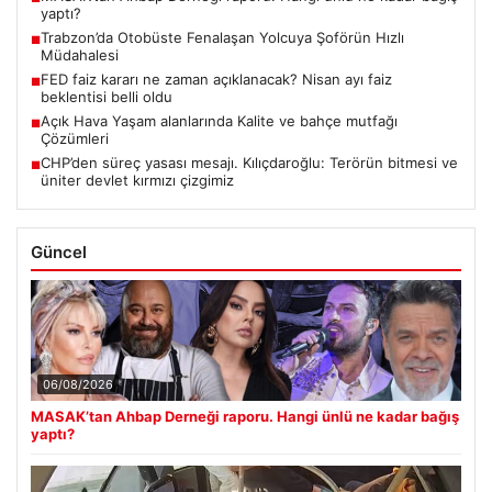
yaptı?
Trabzon’da Otobüste Fenalaşan Yolcuya Şoförün Hızlı
■
Müdahalesi
FED faiz kararı ne zaman açıklanacak? Nisan ayı faiz
■
beklentisi belli oldu
Açık Hava Yaşam alanlarında Kalite ve bahçe mutfağı
■
Çözümleri
CHP’den süreç yasası mesajı. Kılıçdaroğlu: Terörün bitmesi ve
■
üniter devlet kırmızı çizgimiz
Güncel
06/08/2026
MASAK’tan Ahbap Derneği raporu. Hangi ünlü ne kadar bağış
yaptı?