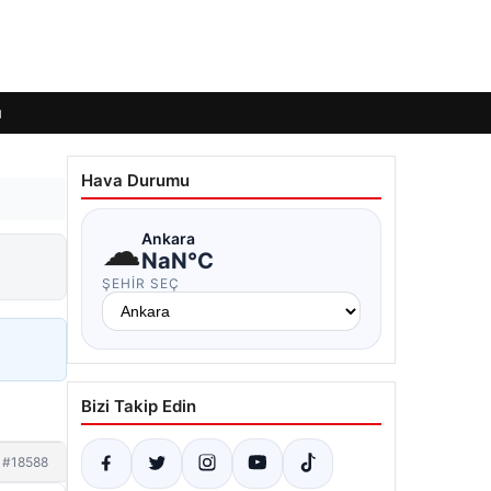
ı
Hava Durumu
☁
Ankara
NaN°C
ŞEHIR SEÇ
Bizi Takip Edin
#18588