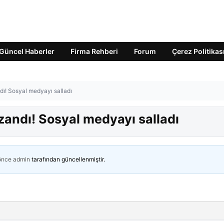
Güncel Haberler
Firma Rehberi
Forum
Çerez Politikas
ndı! Sosyal medyayı salladı
uzandı! Sosyal medyayı salladı
 önce
admin
tarafından güncellenmiştir.