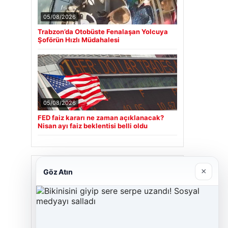
05/08/2026
Trabzon’da Otobüste Fenalaşan Yolcuya
Şoförün Hızlı Müdahalesi
05/08/2026
FED faiz kararı ne zaman açıklanacak?
Nisan ayı faiz beklentisi belli oldu
Son Eklenen Firmalar
×
Göz Atın
Cengiz Sigorta
23/06/2026