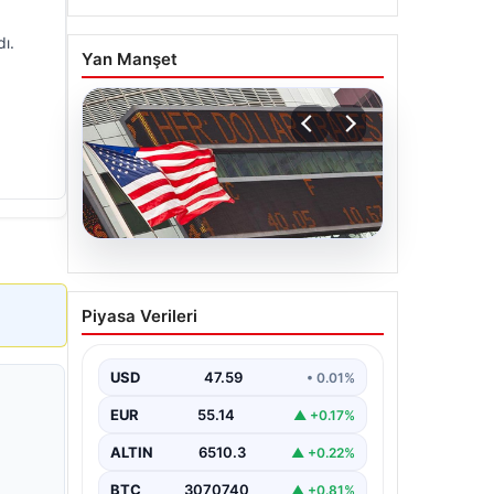
dı.
Yan Manşet
05.08.2026
FED faiz kararı ne zaman
Piyasa Verileri
açıklanacak? Nisan ayı
faiz beklentisi belli oldu
USD
47.59
• 0.01%
EUR
55.14
▲ +0.17%
ALTIN
6510.3
▲ +0.22%
BTC
3070740
▲ +0.81%