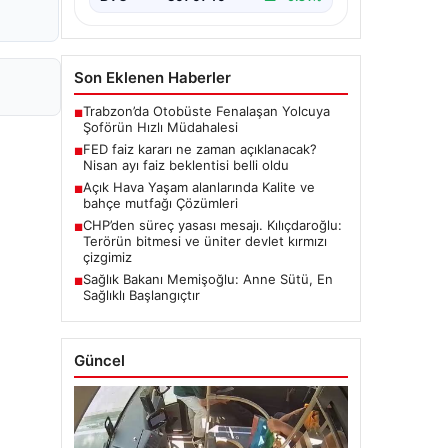
Son Eklenen Haberler
Trabzon’da Otobüste Fenalaşan Yolcuya
■
Şoförün Hızlı Müdahalesi
FED faiz kararı ne zaman açıklanacak?
■
Nisan ayı faiz beklentisi belli oldu
Açık Hava Yaşam alanlarında Kalite ve
■
bahçe mutfağı Çözümleri
CHP’den süreç yasası mesajı. Kılıçdaroğlu:
■
Terörün bitmesi ve üniter devlet kırmızı
çizgimiz
Sağlık Bakanı Memişoğlu: Anne Sütü, En
■
Sağlıklı Başlangıçtır
Güncel