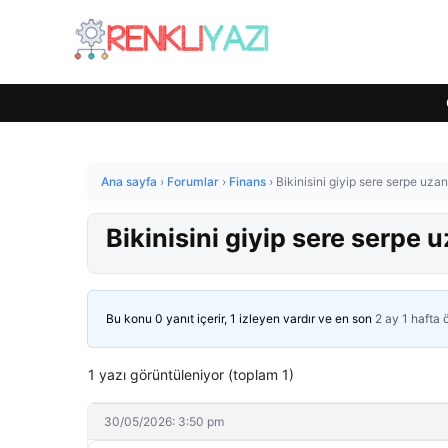
Ana sayfa
›
Forumlar
›
Finans
›
Bikinisini giyip sere serpe uza
Bikinisini giyip sere serpe 
Bu konu 0 yanıt içerir, 1 izleyen vardır ve en son
2 ay 1 hafta
1 yazı görüntüleniyor (toplam 1)
30/05/2026: 3:50 pm