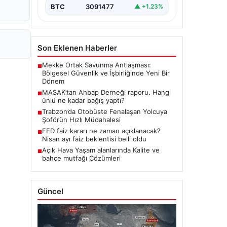
BTC
3091477
▲ +1.23%
Son Eklenen Haberler
Mekke Ortak Savunma Antlaşması:
■
Bölgesel Güvenlik ve İşbirliğinde Yeni Bir
Dönem
MASAK’tan Ahbap Derneği raporu. Hangi
■
ünlü ne kadar bağış yaptı?
Trabzon’da Otobüste Fenalaşan Yolcuya
■
Şoförün Hızlı Müdahalesi
FED faiz kararı ne zaman açıklanacak?
■
Nisan ayı faiz beklentisi belli oldu
Açık Hava Yaşam alanlarında Kalite ve
■
bahçe mutfağı Çözümleri
Güncel