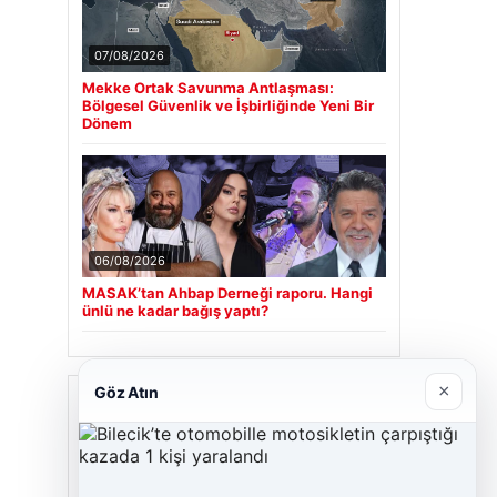
07/08/2026
Mekke Ortak Savunma Antlaşması:
Bölgesel Güvenlik ve İşbirliğinde Yeni Bir
Dönem
06/08/2026
MASAK’tan Ahbap Derneği raporu. Hangi
ünlü ne kadar bağış yaptı?
×
Göz Atın
Son Eklenen Firmalar
Cengiz Sigorta
23/06/2026