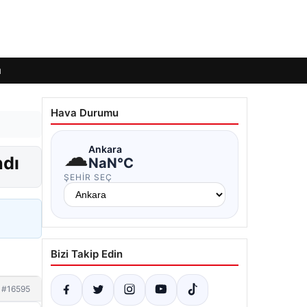
ı
Hava Durumu
☁
Ankara
ndı
NaN°C
ŞEHIR SEÇ
Bizi Takip Edin
#16595