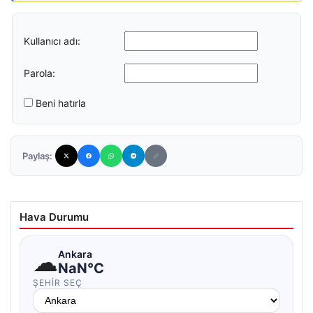
Kullanıcı adı:
Parola:
Beni hatırla
Paylaş:
Hava Durumu
☁
Ankara
NaN°C
ŞEHIR SEÇ