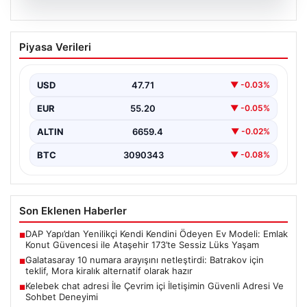
08.08.2026
Galatasaray 10 numara arayışını
Piyasa Verileri
netleştirdi: Batrakov için teklif, Mora
kiralık alternatif olarak hazır
USD
47.71
▼ -0.03%
Galatasaray yönetimi, yaratıcı oyun kurucu arayışında
önemli bir adım attı ve genç yetenek Aleksey…
EUR
55.20
▼ -0.05%
ALTIN
6659.4
▼ -0.02%
BTC
3090343
▼ -0.08%
Son Eklenen Haberler
DAP Yapı’dan Yenilikçi Kendi Kendini Ödeyen Ev Modeli: Emlak
■
Konut Güvencesi ile Ataşehir 173’te Sessiz Lüks Yaşam
Galatasaray 10 numara arayışını netleştirdi: Batrakov için
■
teklif, Mora kiralık alternatif olarak hazır
Kelebek chat adresi İle Çevrim içi İletişimin Güvenli Adresi Ve
■
Sohbet Deneyimi