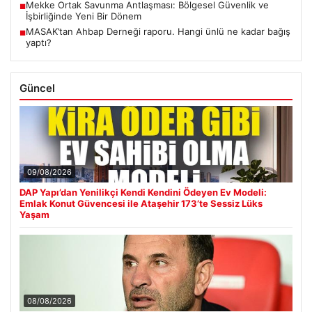
Mekke Ortak Savunma Antlaşması: Bölgesel Güvenlik ve
■
İşbirliğinde Yeni Bir Dönem
MASAK’tan Ahbap Derneği raporu. Hangi ünlü ne kadar bağış
■
yaptı?
Güncel
09/08/2026
DAP Yapı’dan Yenilikçi Kendi Kendini Ödeyen Ev Modeli:
Emlak Konut Güvencesi ile Ataşehir 173’te Sessiz Lüks
Yaşam
08/08/2026