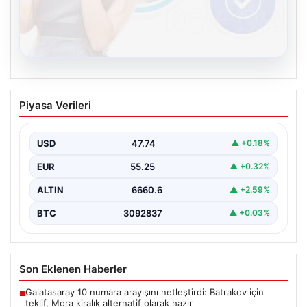
08.08.2026
Kelebek chat adresi İle Çevrim içi
Piyasa Verileri
İletişimin Güvenli Adresi Ve Sohbet
Deneyimi
USD
47.74
▲ +0.18%
Sanal çağında bireylerin kaliteli bir tarzda irtibat kurması
kritik bir önem ifade etmektedir. Halen…
EUR
55.25
▲ +0.32%
ALTIN
6660.6
▲ +2.59%
BTC
3092837
▲ +0.03%
Son Eklenen Haberler
Galatasaray 10 numara arayışını netleştirdi: Batrakov için
■
teklif, Mora kiralık alternatif olarak hazır