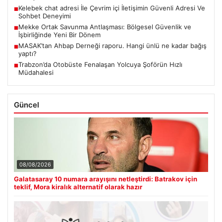
Kelebek chat adresi İle Çevrim içi İletişimin Güvenli Adresi Ve
■
Sohbet Deneyimi
Mekke Ortak Savunma Antlaşması: Bölgesel Güvenlik ve
■
İşbirliğinde Yeni Bir Dönem
MASAK’tan Ahbap Derneği raporu. Hangi ünlü ne kadar bağış
■
yaptı?
Trabzon’da Otobüste Fenalaşan Yolcuya Şoförün Hızlı
■
Müdahalesi
Güncel
08/08/2026
Galatasaray 10 numara arayışını netleştirdi: Batrakov için
teklif, Mora kiralık alternatif olarak hazır