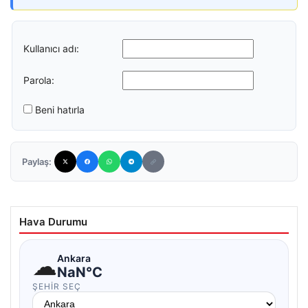
Kullanıcı adı:
Parola:
Beni hatırla
Paylaş:
Hava Durumu
☁
Ankara
NaN°C
ŞEHIR SEÇ