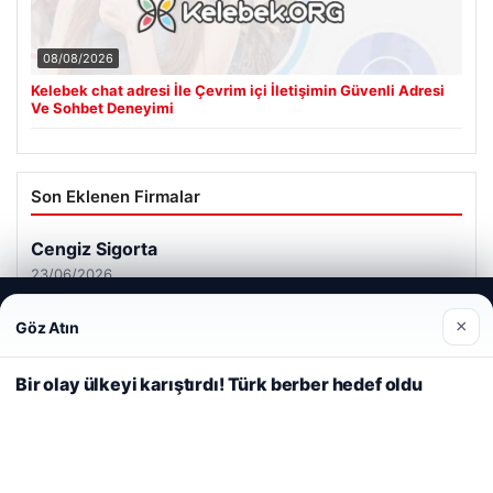
08/08/2026
Kelebek chat adresi İle Çevrim içi İletişimin Güvenli Adresi
Ve Sohbet Deneyimi
Son Eklenen Firmalar
Cengiz Sigorta
23/06/2026
Web sitemizi nasıl kullandığınızı daha iyi anlayabilmek,
×
Göz Atın
deneyiminizi kişiselleştirmek ve geliştirmek amacıyla çerezler
kullanıyoruz.
Çerez Politikamız
Bir olay ülkeyi karıştırdı! Türk berber hedef oldu
Reddet
Kabul Et
© 2026 Renkli Yazı – Güncel Haberler
ri
Tercüme Bürosu
|
Malta Dil Okulu
|
lemagrup.com.tr