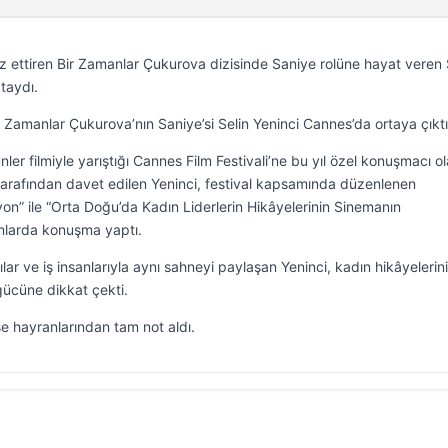
 ettiren Bir Zamanlar Çukurova dizisinde Saniye rolüne hayat veren 
taydı.
Zamanlar Çukurova’nın Saniye’si Selin Yeninci Cannes’da ortaya çıktı
ler filmiyle yarıştığı Cannes Film Festivali’ne bu yıl özel konuşmacı o
tarafından davet edilen Yeninci, festival kapsamında düzenlenen
on” ile “Orta Doğu’da Kadın Liderlerin Hikâyelerinin Sinemanın
umlarda konuşma yaptı.
ar ve iş insanlarıyla aynı sahneyi paylaşan Yeninci, kadın hikâyelerin
ücüne dikkat çekti.
e hayranlarından tam not aldı.