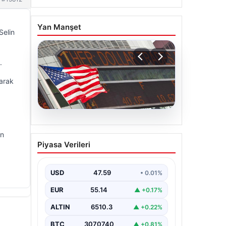
Yan Manşet
Selin
.
larak
05.08.2026
in
FED faiz kararı ne zaman
Piyasa Verileri
açıklanacak? Nisan ayı
faiz beklentisi belli oldu
USD
47.59
• 0.01%
EUR
55.14
▲ +0.17%
ALTIN
6510.3
▲ +0.22%
BTC
3070740
▲ +0.81%