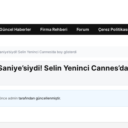
Güncel Haberler
Firma Rehberi
Forum
Çerez Politikas
niye’siydi! Selin Yeninci Cannes’da boy gösterdi
aniye’siydi! Selin Yeninci Cannes’d
 önce
admin
tarafından güncellenmiştir.