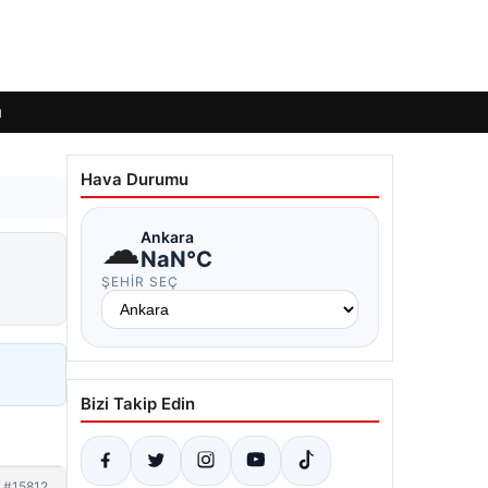
ı
Hava Durumu
☁
Ankara
a
NaN°C
ŞEHIR SEÇ
Bizi Takip Edin
#15812