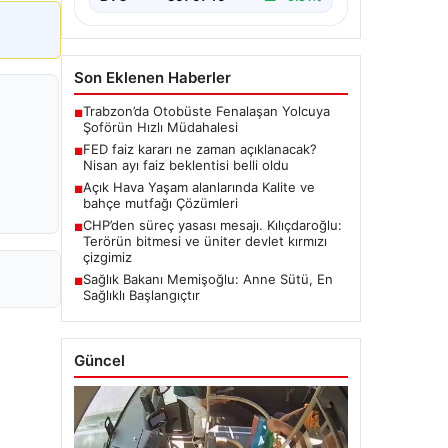
Son Eklenen Haberler
Trabzon’da Otobüste Fenalaşan Yolcuya
■
Şoförün Hızlı Müdahalesi
FED faiz kararı ne zaman açıklanacak?
■
Nisan ayı faiz beklentisi belli oldu
Açık Hava Yaşam alanlarında Kalite ve
■
bahçe mutfağı Çözümleri
CHP’den süreç yasası mesajı. Kılıçdaroğlu:
■
Terörün bitmesi ve üniter devlet kırmızı
çizgimiz
Sağlık Bakanı Memişoğlu: Anne Sütü, En
■
Sağlıklı Başlangıçtır
Güncel