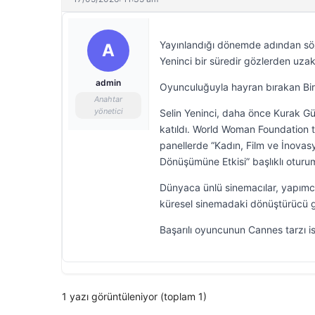
Yayınlandığı dönemde adından söz
A
Yeninci bir süredir gözlerden uzak
admin
Oyunculuğuyla hayran bırakan Bir 
Anahtar
yönetici
Selin Yeninci, daha önce Kurak Gün
katıldı. World Woman Foundation 
panellerde “Kadın, Film ve İnovasy
Dönüşümüne Etkisi” başlıklı otur
Dünyaca ünlü sinemacılar, yapımcıl
küresel sinemadaki dönüştürücü g
Başarılı oyuncunun Cannes tarzı is
1 yazı görüntüleniyor (toplam 1)