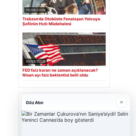
05/08/2026
Trabzon’da Otobüste Fenalaşan Yolcuya
Şoförün Hızlı Müdahalesi
05/08/2026
FED faiz kararı ne zaman açıklanacak?
Nisan ayı faiz beklentisi belli oldu
Son Eklenen Firmalar
×
Göz Atın
Cengiz Sigorta
23/06/2026