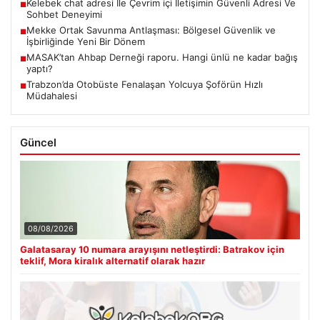
Kelebek chat adresi İle Çevrim içi İletişimin Güvenli Adresi Ve
■
Sohbet Deneyimi
Mekke Ortak Savunma Antlaşması: Bölgesel Güvenlik ve
■
İşbirliğinde Yeni Bir Dönem
MASAK’tan Ahbap Derneği raporu. Hangi ünlü ne kadar bağış
■
yaptı?
Trabzon’da Otobüste Fenalaşan Yolcuya Şoförün Hızlı
■
Müdahalesi
Güncel
08/08/2026
Galatasaray 10 numara arayışını netleştirdi: Batrakov için
teklif, Mora kiralık alternatif olarak hazır