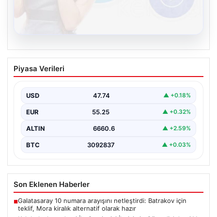
08.08.2026
Kelebek chat adresi İle Çevrim içi
Piyasa Verileri
İletişimin Güvenli Adresi Ve Sohbet
Deneyimi
USD
47.74
▲ +0.18%
Sanal çağında bireylerin kaliteli bir tarzda irtibat kurması
kritik bir önem ifade etmektedir. Halen…
EUR
55.25
▲ +0.32%
ALTIN
6660.6
▲ +2.59%
BTC
3092837
▲ +0.03%
Son Eklenen Haberler
Galatasaray 10 numara arayışını netleştirdi: Batrakov için
■
teklif, Mora kiralık alternatif olarak hazır