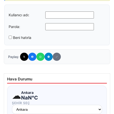
Kullanıcı adı:
Parola:
Beni hatırla
Paylaş:
Hava Durumu
☁
Ankara
NaN°C
ŞEHIR SEÇ