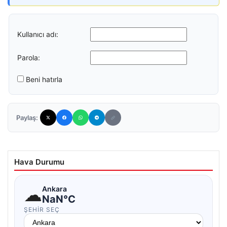
Kullanıcı adı:
Parola:
Beni hatırla
Paylaş:
Hava Durumu
☁
Ankara
NaN°C
ŞEHIR SEÇ