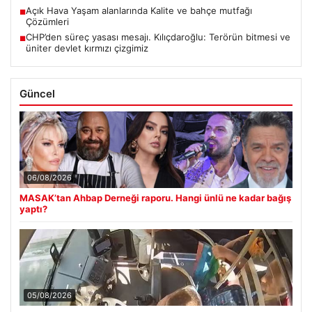
Açık Hava Yaşam alanlarında Kalite ve bahçe mutfağı
■
Çözümleri
CHP’den süreç yasası mesajı. Kılıçdaroğlu: Terörün bitmesi ve
■
üniter devlet kırmızı çizgimiz
Güncel
06/08/2026
MASAK’tan Ahbap Derneği raporu. Hangi ünlü ne kadar bağış
yaptı?
05/08/2026