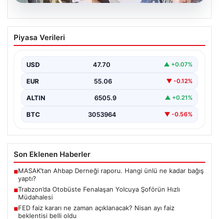
05.08.2026
Trabzon’da Otobüste Fenalaşan
Piyasa Verileri
Yolcuya Şoförün Hızlı Müdahalesi
Trabzon'da halk otobüsünde aniden rahatsızlanan 76
yaşındaki yolcu Hasan Öner’in hayatı, şoför Sinan
USD
47.70
▲ +0.07%
Erdoğan’ın…
EUR
55.06
▼ -0.12%
ALTIN
6505.9
▲ +0.21%
BTC
3053964
▼ -0.56%
Son Eklenen Haberler
MASAK’tan Ahbap Derneği raporu. Hangi ünlü ne kadar bağış
■
yaptı?
Trabzon’da Otobüste Fenalaşan Yolcuya Şoförün Hızlı
■
Müdahalesi
FED faiz kararı ne zaman açıklanacak? Nisan ayı faiz
■
beklentisi belli oldu